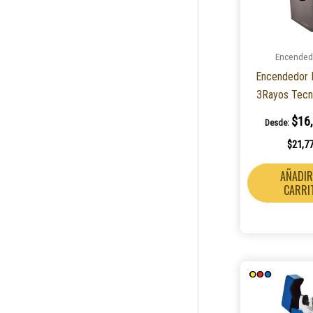
Encended
Encendedor E
3Rayos Tecn
$
16
Desde:
$
21,7
AÑADIR
CARRI