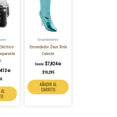
ores
Encendedores
léctrico
Encendedor Zeus Bota
nsparente
Celeste
o
$
7,824
Desde:
,413
$
10,295
60
AÑADIR AL
CARRITO
 AL
TO