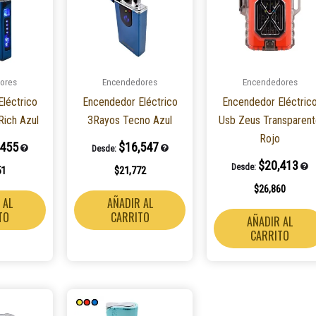
ores
Encendedores
Encendedores
léctrico
Encendedor Eléctrico
Encendedor Eléctric
ich Azul
3Rayos Tecno Azul
Usb Zeus Transparen
Rojo
,455
$
16,547
Desde:
$
20,413
Desde:
51
$
21,772
$
26,860
 AL
AÑADIR AL
TO
CARRITO
AÑADIR AL
CARRITO