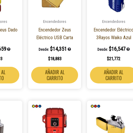
ores
Encendedores
Encendedores
eus Dado
Encendedor Zeus
Encendedor Eléctric
Eléctrico USB Carta
3Rayos Waiko Azul
659
$
14,351
$
16,547
Desde:
Desde:
93
$
18,883
$
21,772
 AL
AÑADIR AL
AÑADIR AL
TO
CARRITO
CARRITO