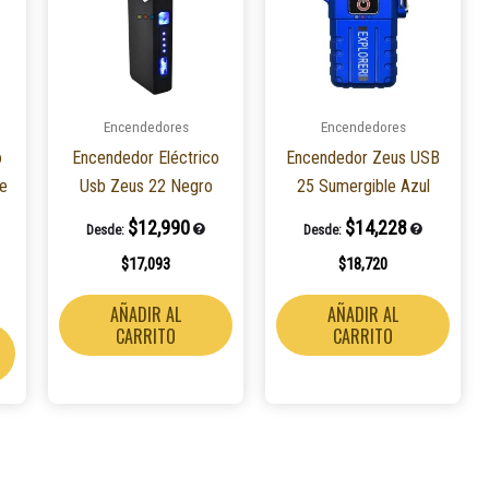
Encendedores
Encendedores
o
Encendedor Eléctrico
Encendedor Zeus USB
te
Usb Zeus 22 Negro
25 Sumergible Azul
$
12,990
$
14,228
Desde:
Desde:
$
17,093
$
18,720
AÑADIR AL
AÑADIR AL
CARRITO
CARRITO