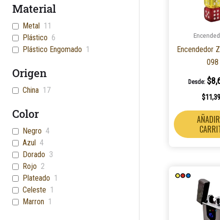
Material
Metal
11
Encended
Plástico
6
Encendedor Z
Plástico Engomado
1
098
Origen
$
8,
Desde:
China
17
$
11,3
Color
AÑADIR
CARRI
Negro
4
Azul
4
Dorado
3
Rojo
2
Plateado
1
Celeste
1
Marron
1