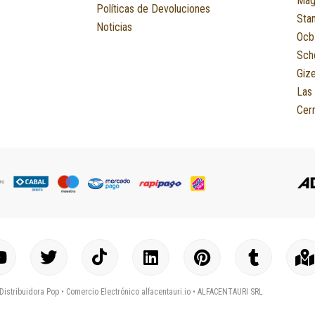
Mag
Políticas de Devoluciones
Sta
Noticias
Ocb
Sch
Giz
Las
Cerr
Y
T
I
L
P
T
o
w
c
i
i
u
a
u
i
o
n
n
m
p
Distribuidora Pop •
Comercio Electrónico alfacentauri.io
• ALFACENTAURI SRL
t
t
n
k
t
b
-
u
t
-
e
e
l