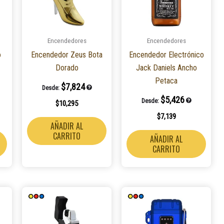
Encendedores
Encendedores
o
Encendedor Zeus Bota
Encendedor Electrónico
Dorado
Jack Daniels Ancho
Petaca
$
7,824
Desde:
$
5,426
Desde:
$
10,295
$
7,139
AÑADIR AL
CARRITO
AÑADIR AL
CARRITO