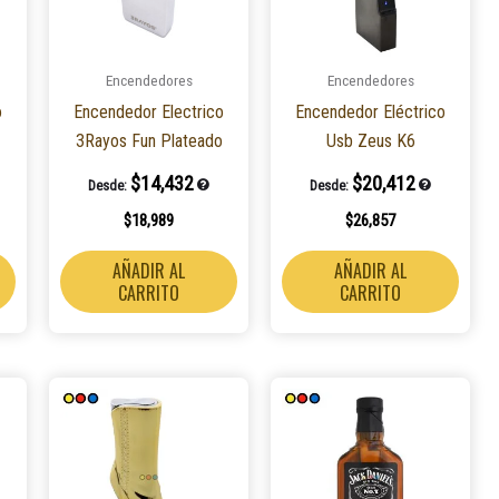
Encendedores
Encendedores
o
Encendedor Electrico
Encendedor Eléctrico
3Rayos Fun Plateado
Usb Zeus K6
$
14,432
$
20,412
Desde:
Desde:
$
18,989
$
26,857
AÑADIR AL
AÑADIR AL
CARRITO
CARRITO