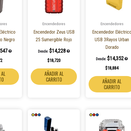
ores
Encendedores
Encendedores
léctrico
Encendedor Zeus USB
Encendedor Eléctric
o Negro
25 Sumergible Rojo
USB 3Rayos Urban
Dorado
,547
$
14,228
Desde:
$
14,352
Desde:
72
$
18,720
$
18,884
 AL
AÑADIR AL
TO
CARRITO
AÑADIR AL
CARRITO