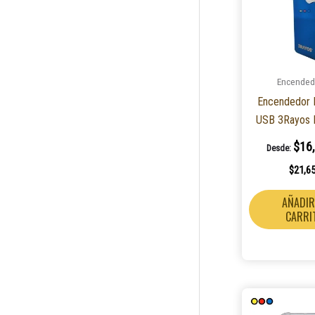
Encended
Encendedor E
USB 3Rayos R
$
16
Desde:
$
21,6
AÑADIR
CARRI