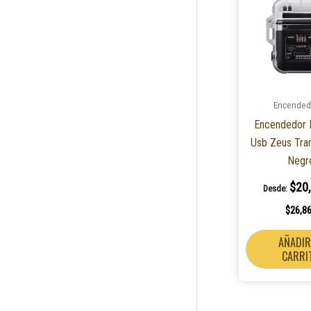
Encended
Encendedor E
Usb Zeus Tra
Negr
$
20
Desde:
$
26,8
AÑADIR
CARRI