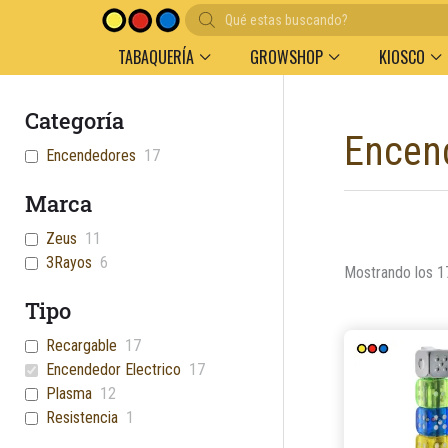
Búsqueda
de
productos
TABAQUERÍA
GROWSHOP
KIOSCO
Categoría
Encend
Encendedores
17
Marca
Zeus
11
3Rayos
6
Mostrando los 1
Tipo
Recargable
17
Encendedor Electrico
17
Plasma
12
Resistencia
1