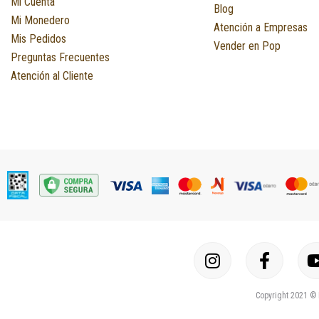
Mi Cuenta
Blog
Mi Monedero
Atención a Empresas
Mis Pedidos
Vender en Pop
Preguntas Frecuentes
Atención al Cliente
I
F
n
a
s
c
Copyright 2021 © 
t
e
a
b