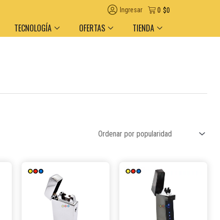
egas en el día en AMBA
Descuento por volumen y medio de pago
Ingresar
0
$
0
TECNOLOGÍA
OFERTAS
TIENDA