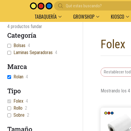
Búsqueda
Entregas en el día en AMBA
Descuento por volu
de
productos
TABAQUERÍA
GROWSHOP
KIOSCO
4
productos fundar
Categoría
Folex
Bolsas
4
Laminas Separadoras
4
Marca
Restablecer to
Rolan
4
Tipo
Mostrando los 4
Folex
4
Rollo
2
Sobre
2
Tamaño