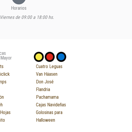
Horarios
Viernes de 09:00 a 18:00 hs.
cas
 Mayor
ts
Cuatro Leguas
iclick
Van Häasen
mps
Don José
Flandria
ön
Pachamama
eh
Cajas Navideñas
 Hojas
Golosinas para
ito
Halloween