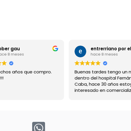
ober gau
ace 8 meses
hace 8 meses
chos años que compro.
Buenas tardes tengo un 
!!
dentro del hospital Ferná
Caba, hace 30 años esto
interesado en comercializ
bebida suerox espero re
gracias