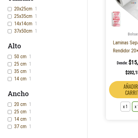
20x25cm
1
25x35cm
1
14x14cm
1
37x50cm
1
Bolsa
Laminas Sep
Alto
Rendidor 20×
50 cm
1
$
15
Desde:
25 cm
1
35 cm
1
$
202,1
14 cm
1
AÑADIR
Ancho
CARRI
20 cm
1
x 1
x
25 cm
1
14 cm
1
37 cm
1