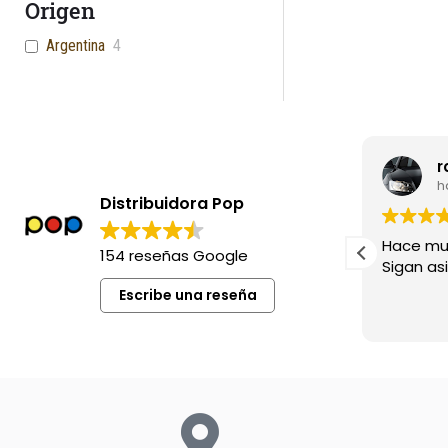
Origen
Argentina
4
leila madia
r
hace 8 meses
h
Distribuidora Pop
Excelente siempre !
Hace mu
154 reseñas Google
Sigan asi!
Escribe una reseña