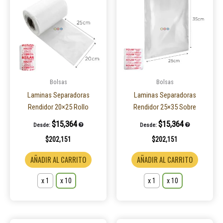
tiene
tiene
múltiples
múltiple
variantes.
variantes
Las
Las
opciones
opcione
se
se
pueden
pueden
Bolsas
Bolsas
elegir
elegir
Laminas Separadoras
Laminas Separadoras
en
en
Rendidor 20×25 Rollo
Rendidor 25×35 Sobre
la
la
$
15,364
$
15,364
Desde:
Desde:
página
página
$
202,151
$
202,151
de
de
producto
product
AÑADIR AL CARRITO
AÑADIR AL CARRITO
x 1
x 10
x 1
x 10