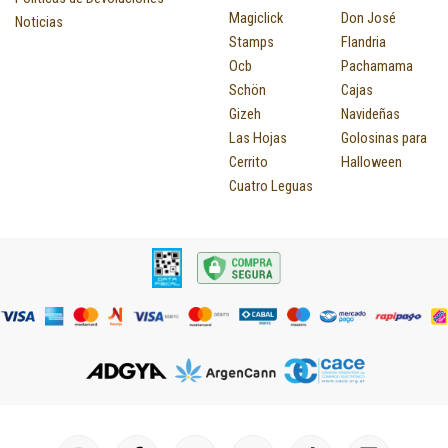
Magiclick
Don José
Noticias
Stamps
Flandria
Ocb
Pachamama
Schön
Cajas
Gizeh
Navideñas
Las Hojas
Golosinas para
Cerrito
Halloween
Cuatro Leguas
I
F
P
Y
T
T
M
I
L