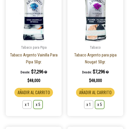
tiene
tiene
múltiples
múltiple
variantes.
variantes
Las
Las
opciones
opcione
se
se
pueden
pueden
Tabaco para Pipa
Tabaco
elegir
elegir
Tabaco Argento Vainilla Para
Tabaco Argento para pipa
en
en
Pipa 50gr.
Nougat 50gr.
la
la
$
7,296
$
7,296
Desde:
Desde:
página
página
$
48,000
$
48,000
de
de
producto
product
AÑADIR AL CARRITO
AÑADIR AL CARRITO
x 1
x 5
x 1
x 5