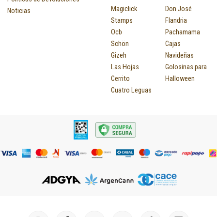
Magiclick
Don José
Noticias
Stamps
Flandria
Ocb
Pachamama
Schön
Cajas
Gizeh
Navideñas
Las Hojas
Golosinas para
Cerrito
Halloween
Cuatro Leguas
I
F
P
Y
T
T
M
I
L