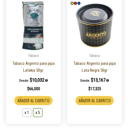
Este
producto
tiene
múltiples
variantes.
Las
opciones
se
pueden
Tabaco
Tabaco
elegir
Tabaco Argento para pipa
Tabaco Argento para pipa
en
Latakia 50gr.
Lata Negra 50gr
la
$
10,032
$
13,167
Desde:
Desde:
página
$
66,000
$
17,325
de
producto
AÑADIR AL CARRITO
AÑADIR AL CARRITO
x 1
x 5