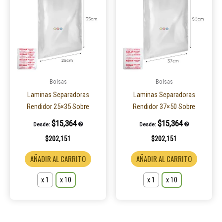
tiene
tiene
múltiples
múltiple
variantes.
variantes
Las
Las
opciones
opcione
se
se
pueden
pueden
Bolsas
Bolsas
elegir
elegir
Laminas Separadoras
Laminas Separadoras
en
en
Rendidor 25×35 Sobre
Rendidor 37×50 Sobre
la
la
$
15,364
$
15,364
Desde:
Desde:
página
página
$
202,151
$
202,151
de
de
producto
product
AÑADIR AL CARRITO
AÑADIR AL CARRITO
x 1
x 10
x 1
x 10