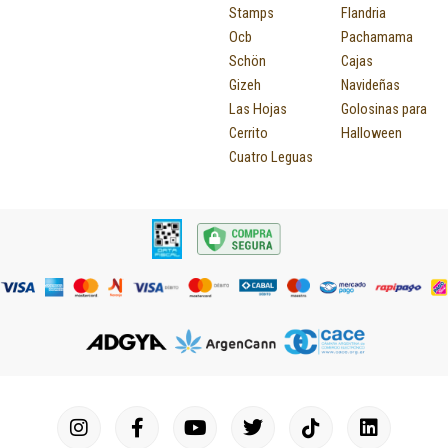
Stamps
Flandria
Ocb
Pachamama
Schön
Cajas
Gizeh
Navideñas
Las Hojas
Golosinas para
Cerrito
Halloween
Cuatro Leguas
I
F
P
Y
T
T
M
I
L
n
a
i
o
u
w
a
c
i