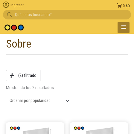
Ingresar
0
$
0
Búsqueda
de
productos
MENÚ
medio de pago
PRINC
Sobre
Ordenado
por
popularidad
(2) filtrado
Mostrando los 2 resultados
Este
Este
producto
product