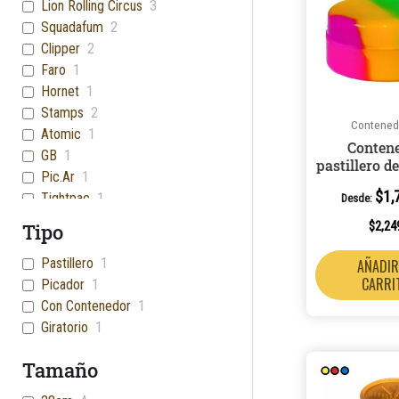
Lion Rolling Circus
3
Squadafum
2
Clipper
2
Faro
1
Hornet
1
Stamps
2
Contened
Atomic
1
Conten
GB
1
pastillero de
Pic.Ar
1
$
1,
Tightpac
1
Desde:
$
2,24
Tipo
Pastillero
1
AÑADIR
CARRI
Picador
1
Con Contenedor
1
Giratorio
1
Tamaño