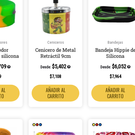
ores
Ceniceros
Bandejas
edor
Cenicero de Metal
Bandeja Hippie d
 silicona
Retráctil 9cm
Silicona
709
$
5,402
$
6,052
Desde:
Desde:
9
$
7,108
$
7,964
 AL
AÑADIR AL
AÑADIR AL
TO
CARRITO
CARRITO