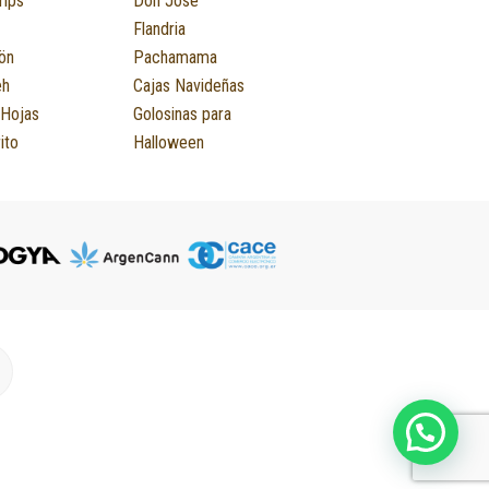
mps
Don José
Flandria
ön
Pachamama
eh
Cajas Navideñas
 Hojas
Golosinas para
ito
Halloween
M
m