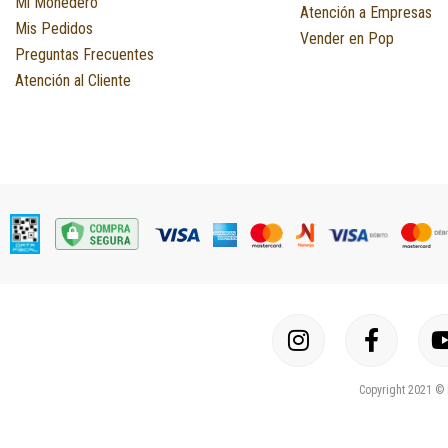
Mi Monedero
Atención a Empresas
Mis Pedidos
Vender en Pop
Preguntas Frecuentes
Atención al Cliente
I
F
n
a
s
c
Copyright 2021 © 
t
e
a
b
g
o