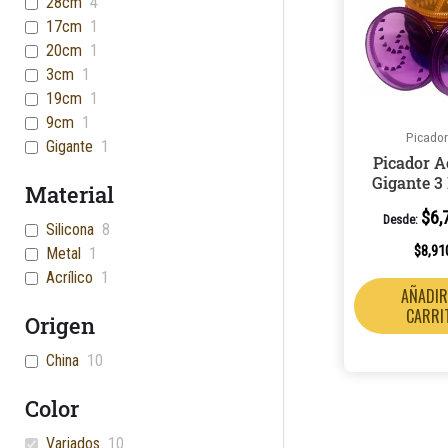
28cm
4
17cm
1
20cm
1
3cm
1
19cm
1
9cm
1
Picado
Gigante
1
Picador A
Gigante 3
Material
$
6,
Desde:
Silicona
8
$
8,91
Metal
1
Acrílico
1
AÑADIR
CARRI
Origen
China
10
Color
Variados
10