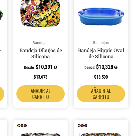
Bandejas
Bandejas
e
Bandeja Dibujos de
Bandeja Hippie Oval
Silicona
de Silicona
$
10,391
$
10,328
Desde:
Desde:
$
13,673
$
13,590
AÑADIR AL
AÑADIR AL
CARRITO
CARRITO