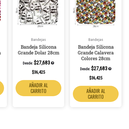
Bandejas
Bandejas
Bandeja Silicona
Bandeja Silicona
m
Grande Dolar 28cm
Grande Calavera
Colores 28cm
$
27,683
Desde:
$
27,683
Desde:
$
36,425
$
36,425
AÑADIR AL
CARRITO
AÑADIR AL
CARRITO