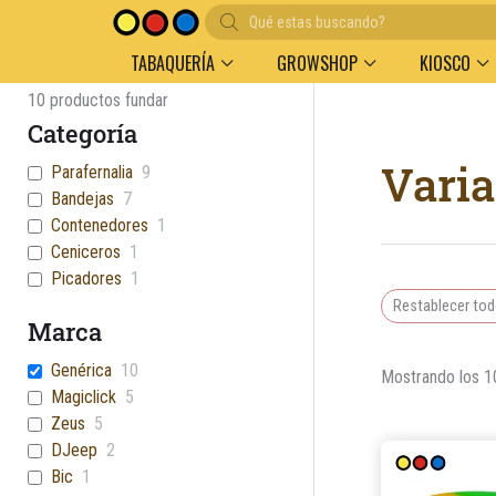
Búsqueda
Entregas en el día en AMBA
Descuento por volu
de
productos
TABAQUERÍA
GROWSHOP
KIOSCO
10
productos fundar
Categoría
Vari
Parafernalia
9
Bandejas
7
Contenedores
1
Ceniceros
1
Picadores
1
Restablecer to
Marca
Genérica
10
Mostrando los 1
Magiclick
5
Zeus
5
DJeep
2
Bic
1