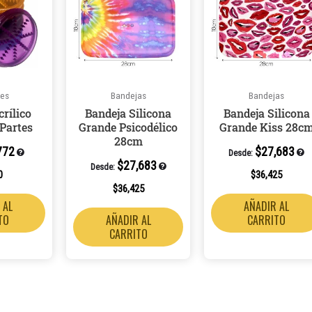
res
Bandejas
Bandejas
crílico
Bandeja Silicona
Bandeja Silicona
 Partes
Grande Psicodélico
Grande Kiss 28c
28cm
772
$
27,683
Desde:
$
27,683
Desde:
0
$
36,425
$
36,425
 AL
AÑADIR AL
TO
AÑADIR AL
CARRITO
CARRITO