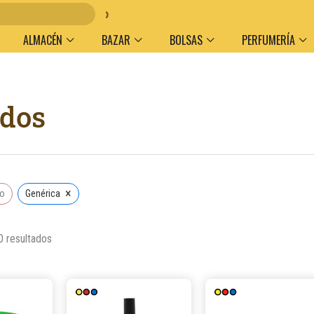
men y medio de pago
ALMACÉN
BAZAR
BOLSAS
PERFUMERÍA
Ordenado
ados
por
popularidad
×
do
Genérica
0 resultados