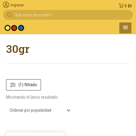
Ingresar
0
$
0
Búsqueda
de
productos
MENÚ
edio de pago
PRINC
30gr
(1) filtrado
Mostrando el único resultado
Este