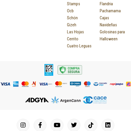
Stamps
Flandria
Ocb
Pachamama
Schön
Cajas
Gizeh
Navideñas
Las Hojas
Golosinas para
Cerrito
Halloween
Cuatro Leguas
I
F
P
Y
T
T
M
I
L
n
a
i
o
u
w
a
c
i