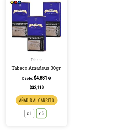
producto
tiene
múltiples
variantes.
Las
opciones
se
pueden
Tabaco
elegir
Tabaco Amadeus 30gr.
en
$
4,881
Desde:
la
$
32,110
página
de
AÑADIR AL CARRITO
producto
x 1
x 5