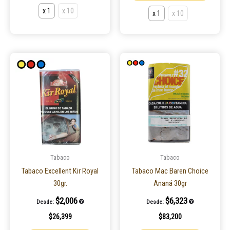
x 1
x 10
x 1
x 10
Este
Este
producto
product
tiene
tiene
múltiples
múltiple
variantes.
variantes
Las
Las
opciones
opcione
se
se
pueden
pueden
Tabaco
Tabaco
elegir
elegir
Tabaco Excellent Kir Royal
Tabaco Mac Baren Choice
en
en
30gr.
Ananá 30gr
la
la
$
2,006
$
6,323
Desde:
Desde:
página
página
$
26,399
$
83,200
de
de