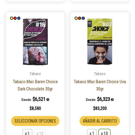
Este
Este
producto
product
tiene
tiene
múltiples
múltiple
variantes.
variantes
Las
Las
opciones
opcione
se
se
pueden
pueden
Tabaco
Tabaco
elegir
elegir
Tabaco Mac Baren Choice
Tabaco Mac Baren Choice Uva
en
en
Dark Chocolate 30gr
30gr
la
la
$
6,521
$
6,323
Desde:
Desde:
página
página
$
8,580
$
83,200
de
de
producto
product
SELECCIONAR OPCIONES
AÑADIR AL CARRITO
x 1
x 10
x 1
x 10