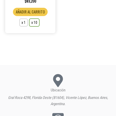
$
83,200
de
producto
AÑADIR AL CARRITO
x 1
x 10
Ubicación
Gral Roca 4298, Florida Oeste (B1604), Vicente López, Buenos Aires,
Argentina.