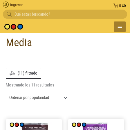
Ingresar
0
$
0
Búsqueda
de
productos
MENÚ
Entregas en el dí
PRINC
Media
Ordenado
por
popularidad
(11) filtrado
Mostrando los 11 resultados
Este
Este
producto
product