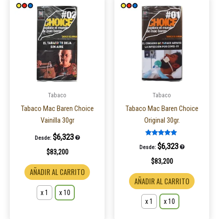
Este
Este
producto
product
tiene
tiene
múltiples
múltiple
variantes.
variantes
Las
Las
opciones
opcione
se
se
pueden
pueden
Tabaco
Tabaco
elegir
elegir
Tabaco Mac Baren Choice
Tabaco Mac Baren Choice
en
en
Vainilla 30gr
Original 30gr.
la
la
$
6,323
Desde:
página
página
Valorado en
$
6,323
Desde:
5.00
$
83,200
de
de
de 5
$
83,200
producto
product
AÑADIR AL CARRITO
AÑADIR AL CARRITO
x 1
x 10
x 1
x 10