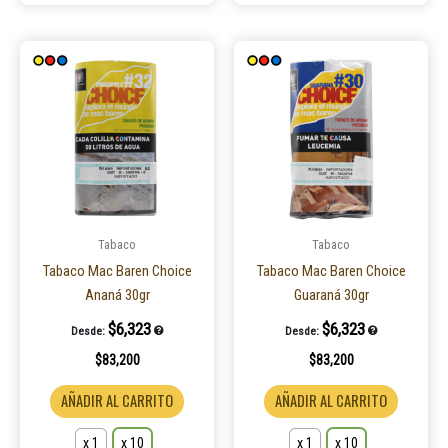
Este
Este
producto
product
tiene
tiene
múltiples
múltiple
variantes.
variantes
Las
Las
opciones
opcione
se
se
pueden
pueden
Tabaco
Tabaco
elegir
elegir
Tabaco Mac Baren Choice
Tabaco Mac Baren Choice
en
en
Ananá 30gr
Guaraná 30gr
la
la
$
6,323
$
6,323
Desde:
Desde:
página
página
$
83,200
$
83,200
de
de
producto
product
AÑADIR AL CARRITO
AÑADIR AL CARRITO
x 1
x 10
x 1
x 10