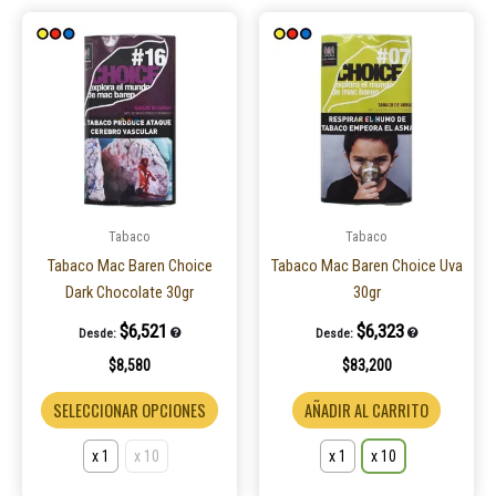
Este
Este
producto
product
tiene
tiene
múltiples
múltiple
variantes.
variantes
Las
Las
opciones
opcione
se
se
pueden
pueden
Tabaco
Tabaco
elegir
elegir
Tabaco Mac Baren Choice
Tabaco Mac Baren Choice Uva
en
en
Dark Chocolate 30gr
30gr
la
la
$
6,521
$
6,323
Desde:
Desde:
página
página
$
8,580
$
83,200
de
de
producto
product
SELECCIONAR OPCIONES
AÑADIR AL CARRITO
x 1
x 10
x 1
x 10