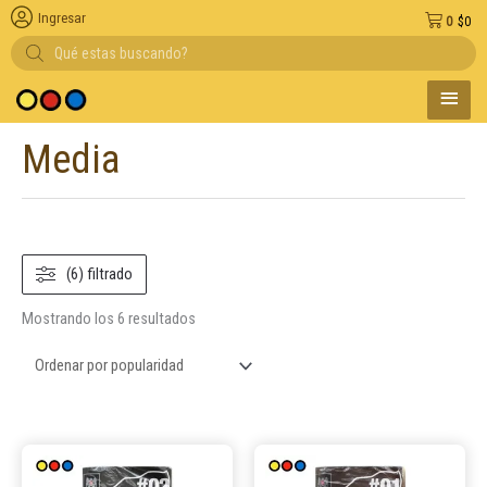
Ingresar
0
$
0
Búsqueda
de
productos
MENÚ
dio de pago
PRINC
Media
Ordenado
por
popularidad
(6) filtrado
Mostrando los 6 resultados
Este
Este
producto
product