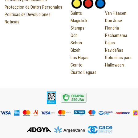
Proteccion de Datos Personales
Saints
Van Häasen
Políticas de Devoluciones
Magiclick
Don José
Noticias
Stamps
Flandria
Ocb
Pachamama
Schön
Cajas
Gizeh
Navideñas
Las Hojas
Golosinas para
Cerrito
Halloween
Cuatro Leguas