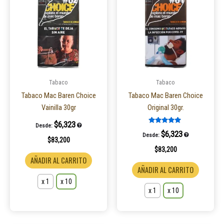
tiene
tiene
múltiples
múltiple
variantes.
variantes
Las
Las
opciones
opcione
se
se
pueden
pueden
Tabaco
Tabaco
elegir
elegir
Tabaco Mac Baren Choice
Tabaco Mac Baren Choice
en
en
Vainilla 30gr
Original 30gr.
la
la
$
6,323
Desde:
página
página
Valorado en
$
6,323
Desde:
5.00
$
83,200
de
de
de 5
$
83,200
producto
product
AÑADIR AL CARRITO
AÑADIR AL CARRITO
x 1
x 10
x 1
x 10