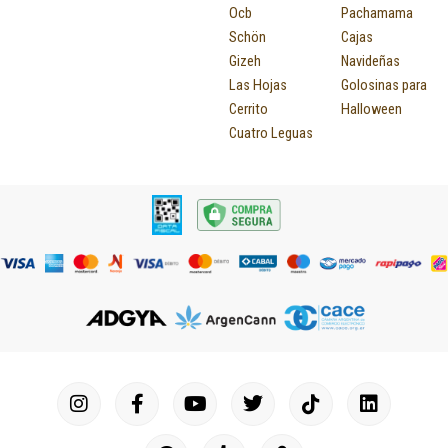
Ocb
Pachamama
Schön
Cajas
Gizeh
Navideñas
Las Hojas
Golosinas para
Cerrito
Halloween
Cuatro Leguas
I
F
P
Y
T
T
M
I
L
n
a
i
o
u
w
a
c
i
s
c
n
u
m
i
p
o
n