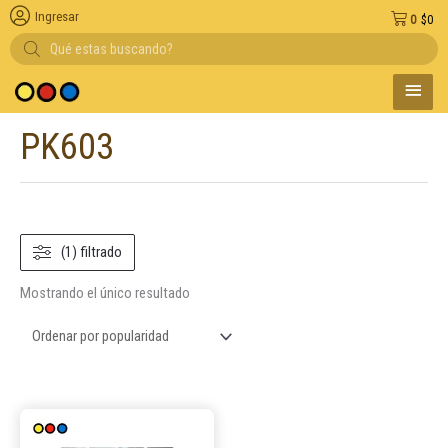
Ingresar
0
$
0
Búsqueda
de
productos
MENÚ
edio de pago
PRINC
PK603
(1) filtrado
Mostrando el único resultado