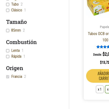
Tubo
2
Clásico
1
Tamaño
Papel
85mm
2
Tubos OCB or
100
Combustión
Lenta
1
Valorad
$
2,
Desde:
5.00
Rápida
1
de 5
$
13,7
Origen
AÑADIR
Francia
2
CARRI
x 1
x