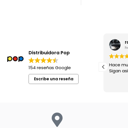
leila madia
r
hace 8 meses
h
Distribuidora Pop
Excelente siempre !
Hace mu
154 reseñas Google
Sigan asi!
Escribe una reseña