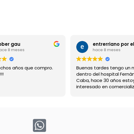
ober gau
ace 8 meses
hace 8 meses
chos años que compro.
Buenas tardes tengo un 
!!
dentro del hospital Ferná
Caba, hace 30 años esto
interesado en comercializ
bebida suerox espero re
gracias