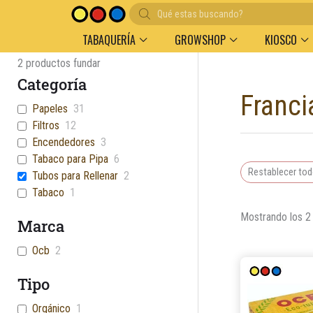
Búsqueda
Entregas en el día en AMBA
Descuento por volu
de
productos
TABAQUERÍA
GROWSHOP
KIOSCO
2
productos fundar
Categoría
Franci
Papeles
31
Filtros
12
Encendedores
3
Tabaco para Pipa
6
Restablecer to
Tubos para Rellenar
2
Tabaco
1
Mostrando los 2
Marca
Ocb
2
Tipo
Orgánico
1