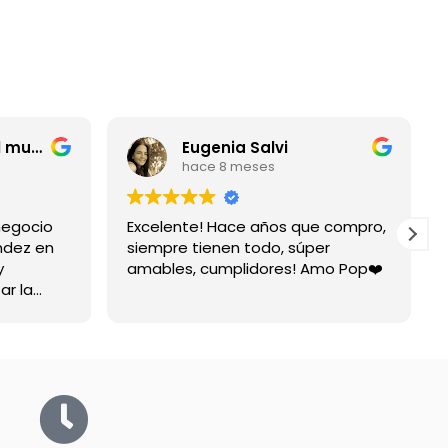
entrerriano por el mundo
Eugenia Salvi
hace 8 meses
negocio
Excelente! Hace años que compro,
ndez en
siempre tienen todo, súper
y
amables, cumplidores! Amo Pop❤️
ar la
spuesta