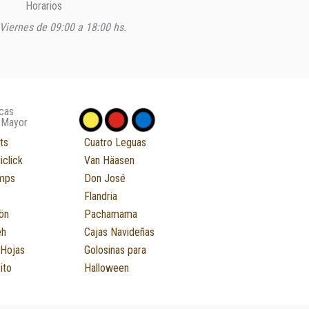
Horarios
Viernes de 09:00 a 18:00 hs.
cas
 Mayor
ts
Cuatro Leguas
iclick
Van Häasen
mps
Don José
Flandria
ön
Pachamama
eh
Cajas Navideñas
 Hojas
Golosinas para
ito
Halloween