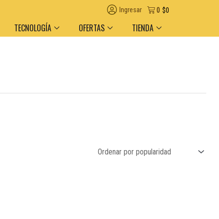
Ingresar
0
$
0
TECNOLOGÍA
OFERTAS
TIENDA