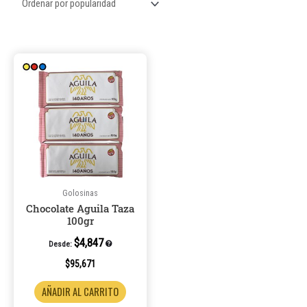
Este
producto
tiene
múltiples
variantes.
Las
opciones
se
pueden
Golosinas
Chocolate Aguila Taza
elegir
100gr
en
la
$
4,847
Desde:
página
$
95,671
de
AÑADIR AL CARRITO
producto