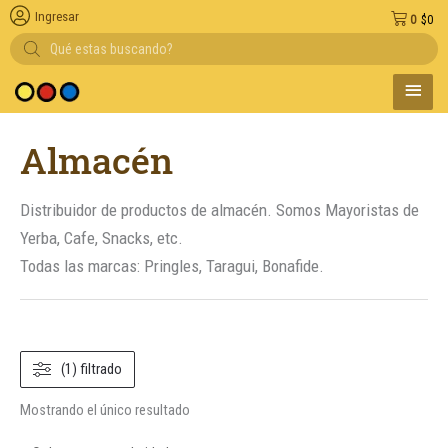
Ingresar
0
$
0
Búsqueda
de
productos
MENÚ
 medio de pago
PRINC
Almacén
Distribuidor de productos de almacén. Somos Mayoristas de
Yerba, Cafe, Snacks, etc.
Todas las marcas: Pringles, Taragui, Bonafide.
(1) filtrado
Mostrando el único resultado