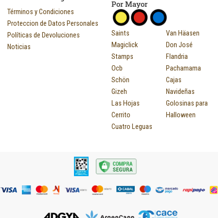
Por Mayor
Términos y Condiciones
Proteccion de Datos Personales
Saints
Van Häasen
Políticas de Devoluciones
Magiclick
Don José
Noticias
Stamps
Flandria
Ocb
Pachamama
Schön
Cajas
Gizeh
Navideñas
Las Hojas
Golosinas para
Cerrito
Halloween
Cuatro Leguas