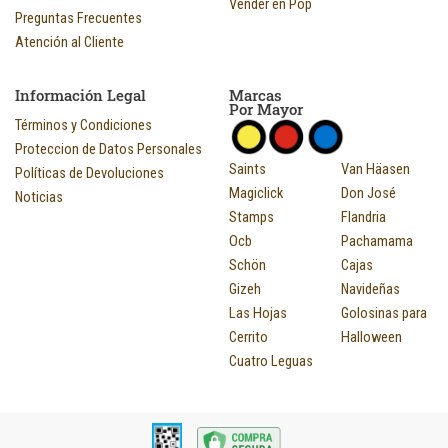
Vender en Pop
Preguntas Frecuentes
Atención al Cliente
Información Legal
Marcas
Por Mayor
Términos y Condiciones
Proteccion de Datos Personales
Saints
Van Häasen
Políticas de Devoluciones
Magiclick
Don José
Noticias
Stamps
Flandria
Ocb
Pachamama
Schön
Cajas
Gizeh
Navideñas
Las Hojas
Golosinas para
Cerrito
Halloween
Cuatro Leguas