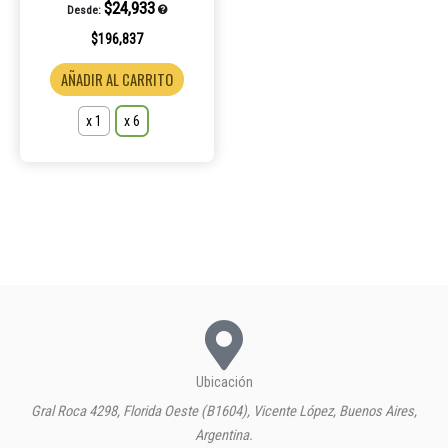
$
24,933
Desde:
página
de
$
196,837
producto
AÑADIR AL CARRITO
x 1
x 6
Ubicación
Gral Roca 4298, Florida Oeste (B1604), Vicente López, Buenos Aires,
Argentina.