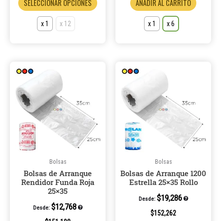
SELECCIONAR OPCIONES
AÑADIR AL CARRITO
producto
product
x 1
x 12
x 1
x 6
Este
Este
producto
product
tiene
tiene
múltiples
múltiple
variantes.
variantes
Las
Las
opciones
opcione
se
se
pueden
pueden
Bolsas
Bolsas
Bolsas de Arranque
Bolsas de Arranque 1200
elegir
elegir
Rendidor Funda Roja
Estrella 25×35 Rollo
en
en
25×35
la
la
$
19,286
Desde:
$
12,768
Desde:
página
página
$
152,262
de
de