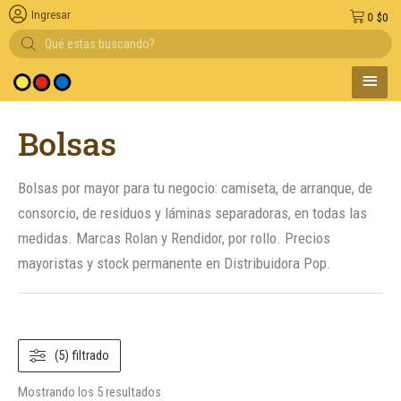
Ingresar
0
$
0
Búsqueda
de
productos
MENÚ
edio de pago
PRINC
Ordenado
Bolsas
por
popularidad
Bolsas por mayor para tu negocio: camiseta, de arranque, de
consorcio, de residuos y láminas separadoras, en todas las
medidas. Marcas Rolan y Rendidor, por rollo. Precios
mayoristas y stock permanente en Distribuidora Pop.
(5) filtrado
Mostrando los 5 resultados