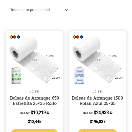
Este
Este
producto
product
tiene
tiene
múltiples
múltiple
variantes.
variantes
Las
Las
opciones
opcione
se
se
pueden
pueden
Bolsas
Bolsas
Bolsas de Arranque 650
Bolsas de Arranque 1500
elegir
elegir
Estrellita 25×35 Rollo
Rolan Azul 25×35
en
en
la
la
$
10,219
$
24,933
Desde:
Desde:
página
página
$
13,445
$
196,837
de
de