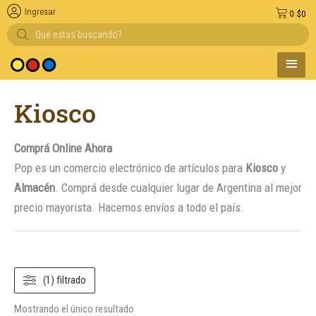
Ingresar
0
$
0
Búsqueda
de
productos
MENÚ
 medio de pago
PRINC
Kiosco
Comprá Online Ahora
Pop es un comercio electrónico de artículos para
Kiosco
y
Almacén
. Comprá desde cualquier lugar de Argentina al mejor
precio mayorista. Hacemos envíos a todo el país.
(1) filtrado
Mostrando el único resultado