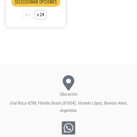
SELECCIONAR OPCIONES
producto
x 1
x 24
Ubicación
Gral Roca 4298, Florida Oeste (B1604), Vicente López, Buenos Aires,
Argentina.