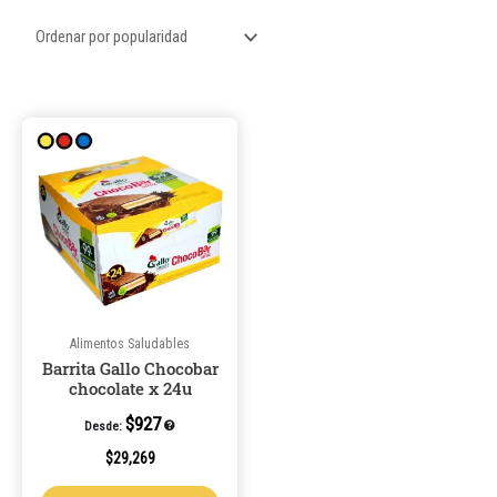
Este
producto
tiene
múltiples
variantes.
Las
opciones
se
pueden
Alimentos Saludables
Barrita Gallo Chocobar
elegir
chocolate x 24u
en
la
$
927
Desde:
página
$
29,269
de