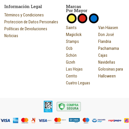
Información Legal
Marcas
Por Mayor
Términos y Condiciones
Proteccion de Datos Personales
Saints
Van Häasen
Políticas de Devoluciones
Magiclick
Don José
Noticias
Stamps
Flandria
Ocb
Pachamama
Schön
Cajas
Gizeh
Navideñas
Las Hojas
Golosinas para
Cerrito
Halloween
Cuatro Leguas