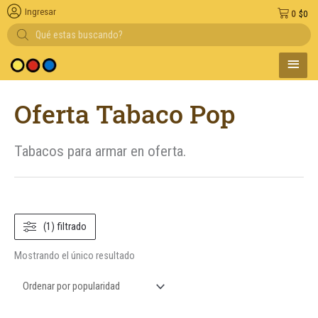
Ingresar
0
$
0
Búsqueda
de
productos
MENÚ
medio de pago
PRINC
Oferta Tabaco Pop
Tabacos para armar en oferta.
(1) filtrado
Mostrando el único resultado