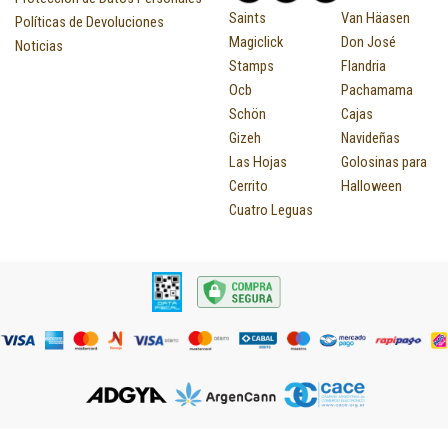
Saints
Van Häasen
Políticas de Devoluciones
Magiclick
Don José
Noticias
Stamps
Flandria
Ocb
Pachamama
Schön
Cajas
Gizeh
Navideñas
Las Hojas
Golosinas para
Cerrito
Halloween
Cuatro Leguas