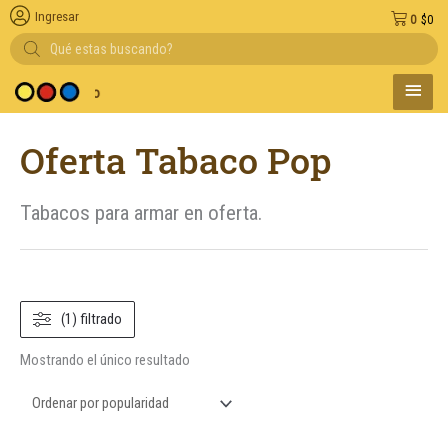
Ingresar
0
$
0
Búsqueda
de
productos
MENÚ
y medio de pago
PRINC
Oferta Tabaco Pop
Tabacos para armar en oferta.
(1) filtrado
Mostrando el único resultado