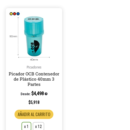
Este
producto
tiene
múltiples
variantes.
Las
opciones
se
pueden
Picadores
Picador OCB Contenedor
elegir
de Plástico 40mm 3
en
Partes
la
$
4,498
Desde:
página
de
$
5,918
producto
AÑADIR AL CARRITO
x 1
x 12