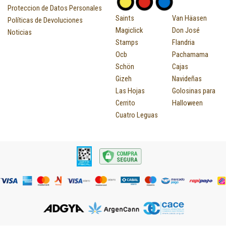
Proteccion de Datos Personales
Saints
Van Häasen
Políticas de Devoluciones
Magiclick
Don José
Noticias
Stamps
Flandria
Ocb
Pachamama
Schön
Cajas
Gizeh
Navideñas
Las Hojas
Golosinas para
Cerrito
Halloween
Cuatro Leguas