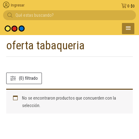
Ingresar
0
$
0
Búsqueda
de
productos
MENÚ
 medio de pago
PRINC
oferta tabaqueria
(0) filtrado
No se encontraron productos que concuerden con la
selección.