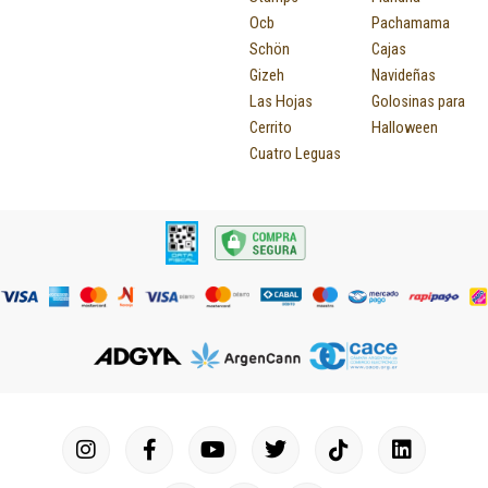
Ocb
Pachamama
Schön
Cajas
Gizeh
Navideñas
Las Hojas
Golosinas para
Cerrito
Halloween
Cuatro Leguas
I
F
P
Y
T
T
M
I
L
n
a
i
o
u
w
a
c
i
s
c
n
u
m
i
p
o
n