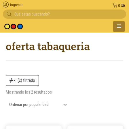
Ingresar
0
$
0
Búsqueda
de
productos
MENÚ
edio de pago
PRINC
Ordenado
oferta tabaqueria
por
popularidad
(2) filtrado
Mostrando los 2 resultados