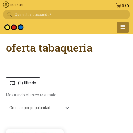
Ingresar
0
$
0
Búsqueda
de
productos
MENÚ
 medio de pago
PRINC
oferta tabaqueria
(1) filtrado
Mostrando el único resultado
Este