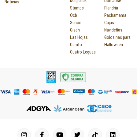
Magiclick
Don José
Noticias
Stamps
Flandria
Ocb
Pachamama
Schön
Cajas
Gizeh
Navideñas
Las Hojas
Golosinas para
Cerrito
Halloween
Cuatro Leguas
I
F
P
Y
T
T
M
I
L