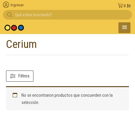
Ingresar
0
$
0
Búsqueda
de
productos
MENÚ
 medio de pago
PRINC
Cerium
Filtros
No se encontraron productos que concuerden con la
selección.