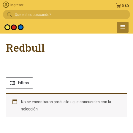
Ingresar
0
$
0
Búsqueda
de
productos
MENÚ
 medio de pago
PRINC
Redbull
Filtros
No se encontraron productos que concuerden con la
selección.