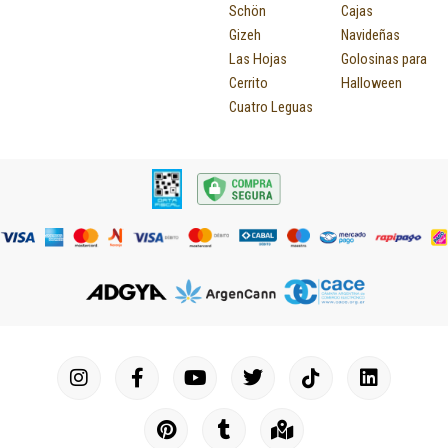
Schön
Cajas
Gizeh
Navideñas
Las Hojas
Golosinas para
Cerrito
Halloween
Cuatro Leguas
I
F
P
Y
T
T
M
I
L
n
a
i
o
u
w
a
c
i
s
c
n
u
m
i
p
o
n
t
e
t
t
b
t
-
n
k
a
b
e
u
l
t
m
-
e