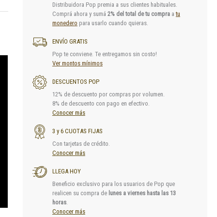
Distribuidora Pop premia a sus clientes habituales.
Comprá ahora y sumá
2% del total de tu compra
a
tu
monedero
para usarlo cuando quieras.
ENVÍO GRATIS
Pop te conviene. Te entregamos sin costo!
Ver montos mínimos
DESCUENTOS POP
12% de descuento por compras por volumen.
8% de descuento con pago en efectivo.
Conocer más
3 y 6 CUOTAS FIJAS
Con tarjetas de crédito.
Conocer más
LLEGA HOY
Beneficio exclusivo para los usuarios de Pop que
realicen su compra de
lunes a viernes hasta las 13
horas
.
Conocer más