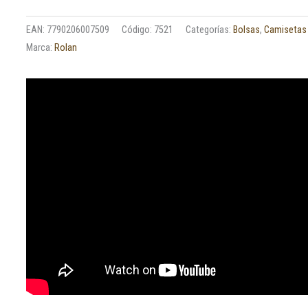
EAN:
7790206007509
Código:
7521
Categorías:
Bolsas
,
Camisetas
Marca:
Rolan