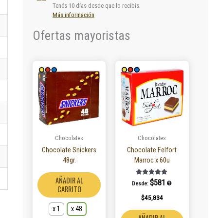
Tenés 10 días desde que lo recibís.
Más información
Ofertas mayoristas
Este
producto
tiene
múltiples
variantes.
Las
opciones
se
Chocolates
Chocolates
pueden
Chocolate Snickers
Chocolate Felfort
elegir
48gr.
Marroc x 60u
en
la
AÑADIR AL
Valorado en
$
581
Desde:
5.00
página
CARRITO
de 5
$
45,834
de
producto
x 1
x 48
AÑADIR AL