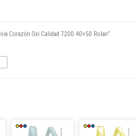
livia Corazón Oxi Calidad 7200 40×50 Rolan”
Este
Este
producto
producto