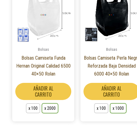
tiene
múltiples
variantes.
Las
opciones
se
Bolsas
Bolsas
pueden
Bolsas Camiseta Funda
Bolsas Camiseta Perla Neg
elegir
Hernan Original Calidad 6500
Reforzada Baja Densidad
en
40×50 Rolan
6000 40×50 Rolan
la
página
AÑADIR AL
AÑADIR AL
de
CARRITO
CARRITO
producto
x 100
x 2000
x 100
x 1000