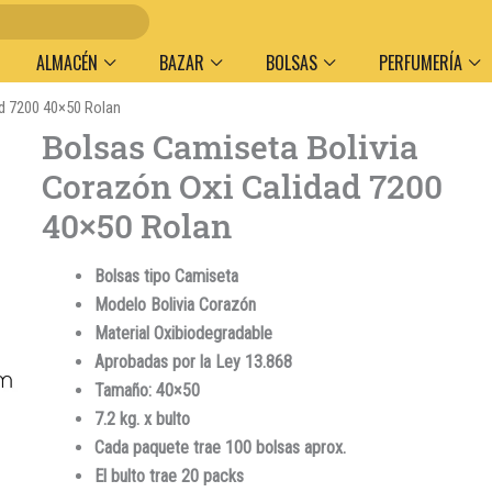
Entre
ALMACÉN
BAZAR
BOLSAS
PERFUMERÍA
ad 7200 40×50 Rolan
Bolsas Camiseta Bolivia
Corazón Oxi Calidad 7200
40×50 Rolan
Bolsas tipo Camiseta
Modelo Bolivia Corazón
Material Oxibiodegradable
Aprobadas por la Ley 13.868
Tamaño: 40×50
7.2 kg. x bulto
Cada paquete trae 100 bolsas aprox.
El bulto trae 20 packs