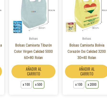
tiene
tiene
múltiples
múltiples
variantes.
variantes.
Las
Las
opciones
opciones
se
se
Bolsas
Bolsas
pueden
pueden
ra
Bolsas Camiseta Tiburón
Bolsas Camiseta Bolivia
elegir
elegir
Color Virgen Calidad 5000
Corazón Oxi Calidad 3200
en
en
60×80 Rolan
30×40 Rolan
la
la
página
página
AÑADIR AL
AÑADIR AL
de
de
CARRITO
CARRITO
producto
producto
x 100
x 500
x 100
x 2000