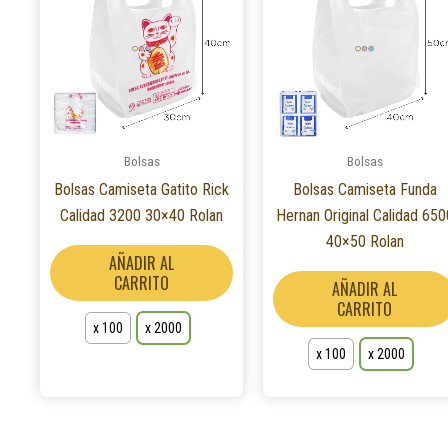
tiene
múltiples
variantes.
Las
opciones
se
Bolsas
Bolsas
pueden
Bolsas Camiseta Gatito Rick
Bolsas Camiseta Funda
elegir
Calidad 3200 30×40 Rolan
Hernan Original Calidad 650
en
40×50 Rolan
la
AÑADIR AL
página
CARRITO
AÑADIR AL
de
CARRITO
producto
x 100
x 2000
x 100
x 2000