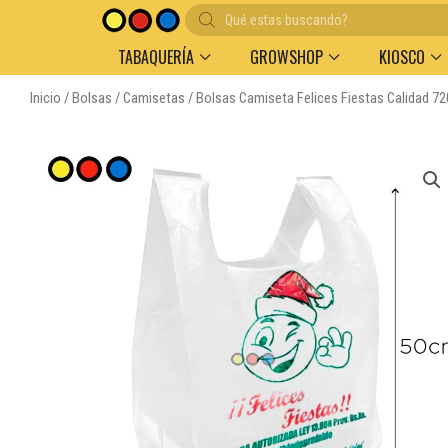
Búsqueda
de
productos
TABAQUERÍA
GROWSHOP
KIOSCO
Inicio
/
Bolsas
/
Camisetas
/ Bolsas Camiseta Felices Fiestas Calidad 7