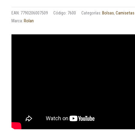
EAN:
7790206007509
Código:
7600
Categorías:
Bolsas
,
Camisetas
Marca:
Rolan