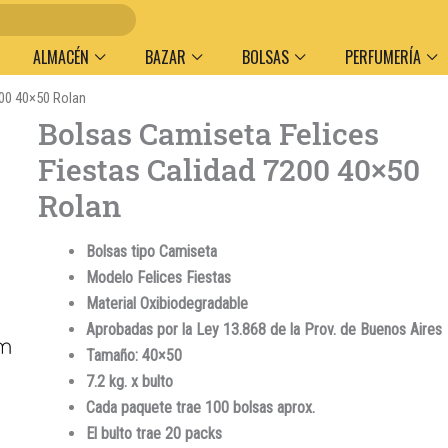
Entr
ALMACÉN
BAZAR
BOLSAS
PERFUMERÍA
200 40×50 Rolan
Bolsas Camiseta Felices
Fiestas Calidad 7200 40×50
Rolan
Bolsas tipo Camiseta
Modelo Felices Fiestas
Material Oxibiodegradable
Aprobadas por la Ley 13.868 de la Prov. de Buenos Aires
Tamaño: 40×50
7.2 kg. x bulto
Cada paquete trae 100 bolsas aprox.
El bulto trae 20 packs