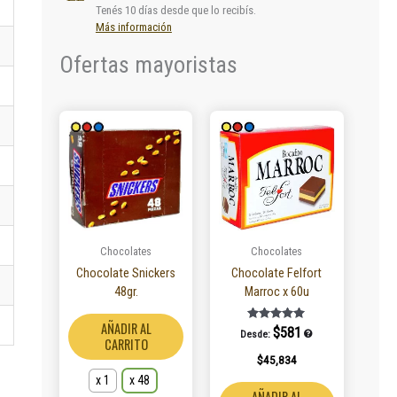
Tenés 10 días desde que lo recibís.
Más información
Ofertas mayoristas
Este
producto
tiene
múltiples
variantes.
Las
opciones
se
Chocolates
Chocolates
pueden
Chocolate Snickers
Chocolate Felfort
elegir
48gr.
Marroc x 60u
en
la
AÑADIR AL
Valorado en
$
581
Desde:
5.00
página
CARRITO
de 5
$
45,834
de
producto
x 1
x 48
AÑADIR AL