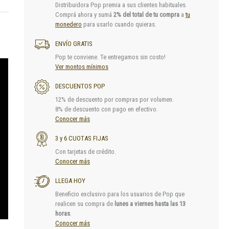
Distribuidora Pop premia a sus clientes habituales.
Comprá ahora y sumá
2% del total de tu compra
a
tu
monedero
para usarlo cuando quieras.
ENVÍO GRATIS
Pop te conviene. Te entregamos sin costo!
Ver montos mínimos
DESCUENTOS POP
12% de descuento por compras por volumen.
8% de descuento con pago en efectivo.
Conocer más
3 y 6 CUOTAS FIJAS
Con tarjetas de crédito.
Conocer más
LLEGA HOY
Beneficio exclusivo para los usuarios de Pop que
realicen su compra de
lunes a viernes hasta las 13
horas
.
Conocer más