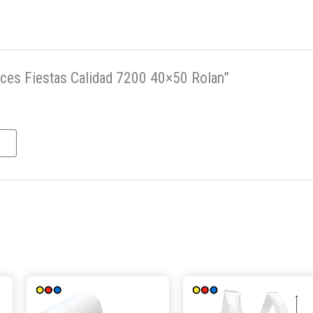
lices Fiestas Calidad 7200 40×50 Rolan”
Este
Este
producto
producto