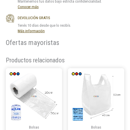
Mantenemos tus datos bajo estricta confidencialidad.
Conocer más
DEVOLUCIÓN GRATIS
Tenés 10 días desde que lo recibís.
Más información
Ofertas mayoristas
Productos relacionados
Este
Este
producto
product
tiene
tiene
múltiples
múltiple
variantes.
variantes
Las
Las
opciones
opcione
se
se
pueden
pueden
Bolsas
Bolsas