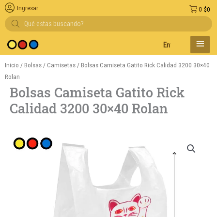
Ingresar
0
$
0
Búsqueda
de
productos
MENÚ
Entregas en el día en 
PRINC
Inicio
/
Bolsas
/
Camisetas
/ Bolsas Camiseta Gatito Rick Calidad 3200 30×40
Rolan
Bolsas Camiseta Gatito Rick
Calidad 3200 30×40 Rolan