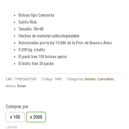
Bolsas tipo Camiseta
Gatito Rick
Tamaño: 30×40
Hachas de material oxibiodegradable
Autorizadas por la ley 13.686 de la Prov. de Buenos Aires
3.200 kg. x bulto
El pack trae 100 bolsas aprox.
El bulto trae 20 packs
EAN:
7790206007509
Código:
7498
Categorías:
Bolsas
,
Camisetas
Marca:
Rolan
Bolsas
Comprar por
Camiseta
Gatito
x 100
x 2000
Rick
LIMPIAR