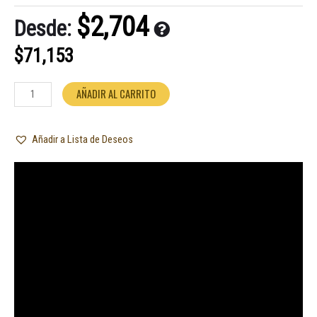
Calidad
3200
$
2,704
Desde:
30x40
Rolan
$
71,153
cantidad
AÑADIR AL CARRITO
Añadir a Lista de Deseos