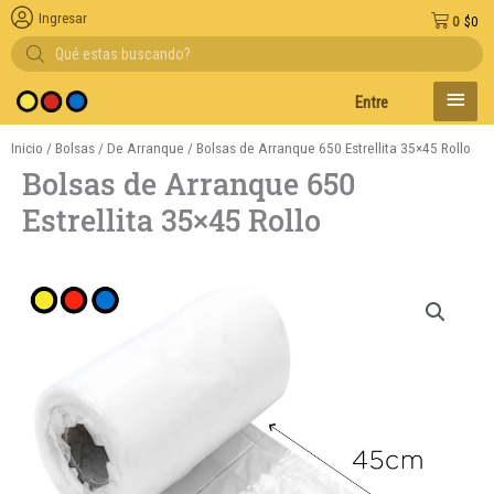
Ingresar
0
$
0
Búsqueda
de
productos
MENÚ
Entregas en el día en AM
PRINC
Inicio
/
Bolsas
/
De Arranque
/ Bolsas de Arranque 650 Estrellita 35×45 Rollo
Bolsas de Arranque 650
Estrellita 35×45 Rollo