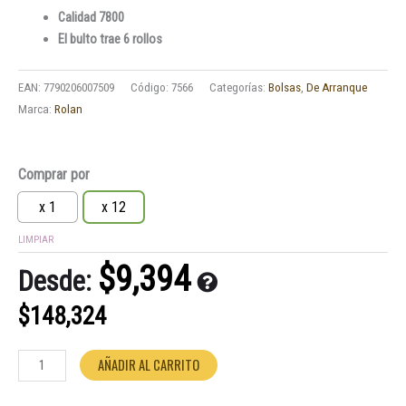
Calidad 7800
El bulto trae 6 rollos
EAN:
7790206007509
Código:
7566
Categorías:
Bolsas
,
De Arranque
Marca:
Rolan
Bolsas
Comprar por
de
Arranque
x 1
x 12
650
LIMPIAR
Estrellita
35x45
$
9,394
Desde:
Rollo
cantidad
$
148,324
AÑADIR AL CARRITO