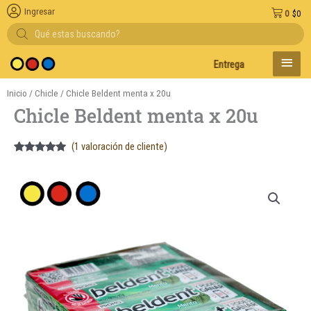
Ingresar
0
$
0
Búsqueda
de
productos
MENÚ
Entregas en el día en AMBA
PRINC
Inicio
/
Chicle
/ Chicle Beldent menta x 20u
Chicle Beldent menta x 20u
(
1
valoración de cliente)
Valorado
1
5.00
sobre
5 basado
en
puntuación
de cliente