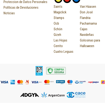
Proteccion de Datos Personales
Saints
Van Häasen
Políticas de Devoluciones
Magiclick
Don José
Noticias
Stamps
Flandria
Ocb
Pachamama
Schön
Cajas
Gizeh
Navideñas
Las Hojas
Golosinas para
Cerrito
Halloween
Cuatro Leguas