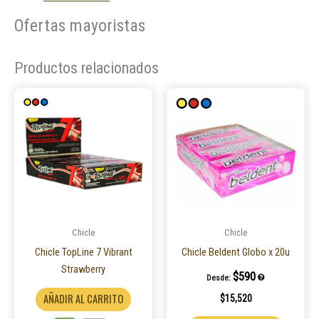
Ofertas mayoristas
Productos relacionados
Este
producto
tiene
múltiples
variantes.
Las
opciones
se
pueden
Chicle
Chicle
elegir
Chicle TopLine 7 Vibrant
Chicle Beldent Globo x 20u
en
Strawberry
$
590
Desde:
la
AÑADIR AL CARRITO
$
15,520
página
de