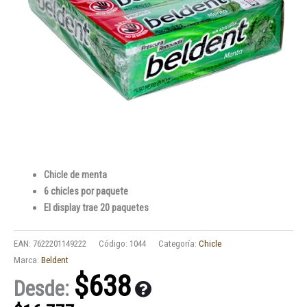
Chicle de menta
6 chicles por paquete
El display trae 20 paquetes
EAN:
7622201149222
Código:
1044
Categoría:
Chicle
Marca:
Beldent
$
638
Desde: