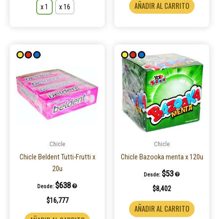
AÑADIR AL CARRITO
x 1
x 16
producto
Chicle
Chicle
Chicle Beldent Tutti-Frutti x
Chicle Bazooka menta x 120u
20u
$
53
Desde:
$
638
Desde:
$
8,402
$
16,777
AÑADIR AL CARRITO