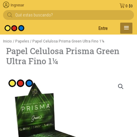
Ingresar
0
$
0
Búsqueda
de
productos
MENÚ
Entregas en el día en AM
PRINC
Inicio
/
Papeles
/ Papel Celulosa Prisma Green Ultra Fino 1¼
Papel Celulosa Prisma Green
Ultra Fino 1¼