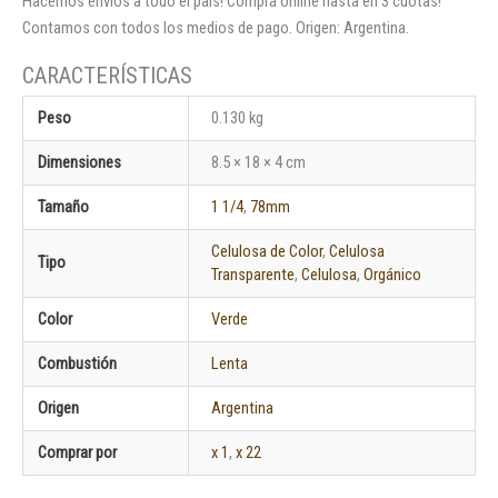
Hacemos envíos a todo el país! Comprá online hasta en 3 cuotas!
Contamos con todos los medios de pago. Origen: Argentina.
Peso
0.130 kg
Dimensiones
8.5 × 18 × 4 cm
Tamaño
1 1/4
,
78mm
Celulosa de Color
,
Celulosa
Tipo
Transparente
,
Celulosa
,
Orgánico
Color
Verde
Combustión
Lenta
Origen
Argentina
Comprar por
x 1
,
x 22