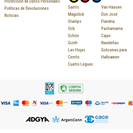
Proteccion de Datos Personales
Saints
Van Häasen
Políticas de Devoluciones
Magiclick
Don José
Noticias
Stamps
Flandria
Ocb
Pachamama
Schön
Cajas
Gizeh
Navideñas
Las Hojas
Golosinas para
Cerrito
Halloween
Cuatro Leguas