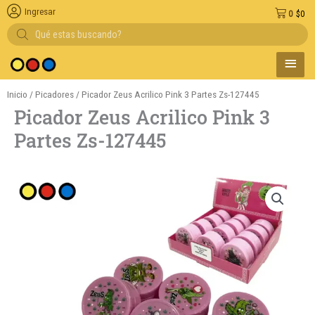
Ingresar
0
$
0
Búsqueda
de
productos
MENÚ
edio de pago
PRINC
Inicio
/
Picadores
/ Picador Zeus Acrilico Pink 3 Partes Zs-127445
Picador Zeus Acrilico Pink 3
Partes Zs-127445