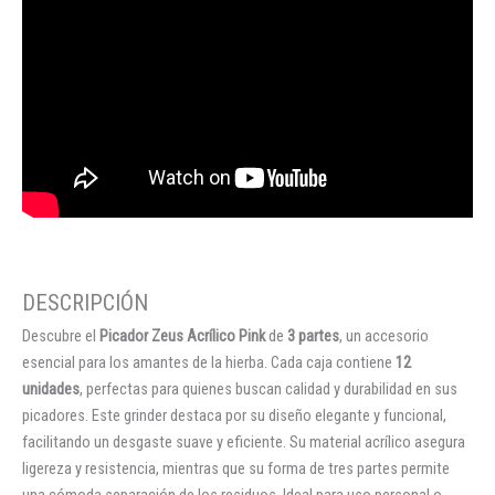
Descubre el
Picador Zeus Acrílico Pink
de
3 partes
, un accesorio
esencial para los amantes de la hierba. Cada caja contiene
12
unidades
, perfectas para quienes buscan calidad y durabilidad en sus
picadores. Este grinder destaca por su diseño elegante y funcional,
facilitando un desgaste suave y eficiente. Su material acrílico asegura
ligereza y resistencia, mientras que su forma de tres partes permite