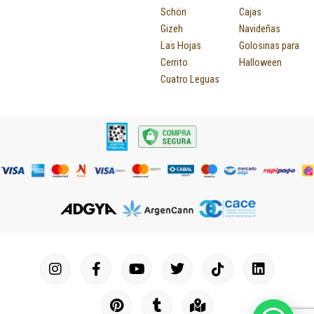
Schön
Cajas
Gizeh
Navideñas
Las Hojas
Golosinas para
Cerrito
Halloween
Cuatro Leguas
I
F
P
Y
T
T
M
I
L
n
a
i
o
u
w
a
c
i
s
c
n
u
m
i
p
o
n
t
e
t
t
b
t
-
n
k