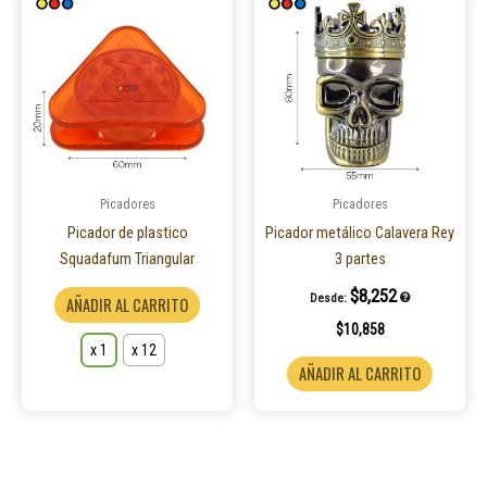
producto
tiene
múltiples
variantes.
Las
opciones
se
pueden
Picadores
Picadores
elegir
Picador de plastico
Picador metálico Calavera Rey
en
Squadafum Triangular
3 partes
la
$
8,252
Desde:
AÑADIR AL CARRITO
página
$
10,858
de
x 1
x 12
producto
AÑADIR AL CARRITO