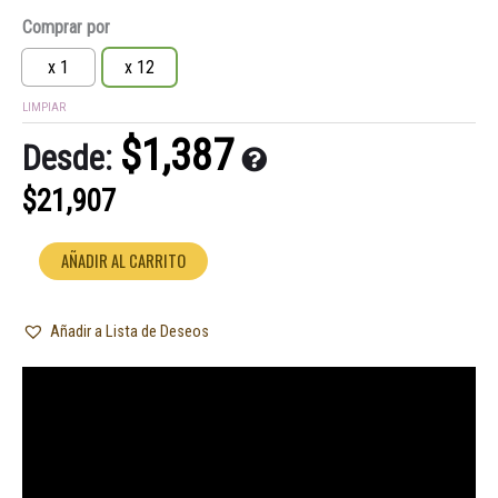
Picador
Comprar por
Zeus
Acrilico
x 1
x 12
Pink
LIMPIAR
3
Partes
$
1,387
Desde:
Zs-
127445
$
21,907
cantidad
AÑADIR AL CARRITO
Añadir a Lista de Deseos