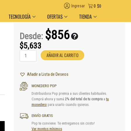
tregas en el día en AMBA
Descuento por volumen y medio de pago
Ingresar
0
$
0
TECNOLOGÍA
OFERTAS
TIENDA
$
856
Desde:
$
5,633
Pilas
AÑADIR AL CARRITO
Botón
CR2016
Maxell
Añadir a Lista de Deseos
cantidad
MONEDERO POP
Distribuidora Pop premia a sus clientes habituales.
Comprá ahora y sumá
2% del total de tu compra
a
tu
monedero
para usarlo cuando quieras.
ENVÍO GRATIS
Pop te conviene. Te entregamos sin costo!
Ver montos mínimos