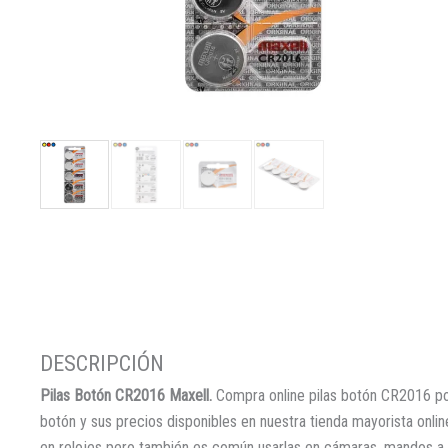
Pilas Botón CR2016 Maxell.
Compra online pilas botón CR2016 por
botón y sus precios disponibles en nuestra tienda mayorista online
en relojes pero también es común usarlas en cámaras, mandos a d