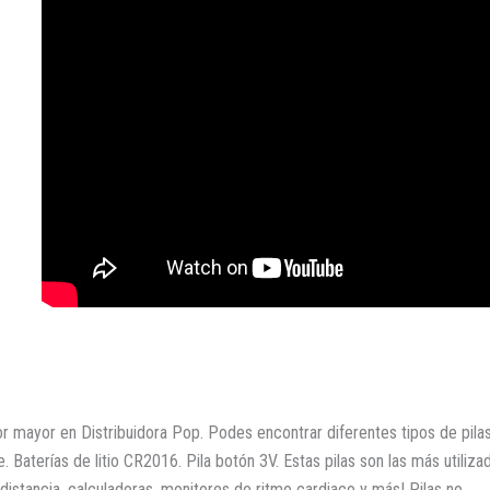
 mayor en Distribuidora Pop. Podes encontrar diferentes tipos de pila
. Baterías de litio CR2016. Pila botón 3V. Estas pilas son las más utiliza
istancia, calculadoras, monitores de ritmo cardiaco y más! Pilas no