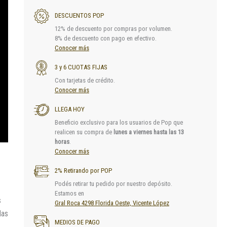
DESCUENTOS POP
12% de descuento por compras por volumen.
8% de descuento con pago en efectivo.
Conocer más
3 y 6 CUOTAS FIJAS
Con tarjetas de crédito.
Conocer más
LLEGA HOY
Beneficio exclusivo para los usuarios de Pop que
realicen su compra de
lunes a viernes hasta las 13
horas
.
Conocer más
2% Retirando por POP
Podés retirar tu pedido por nuestro depósito.
Estamos en
s
Gral Roca 4298 Florida Oeste, Vicente López
das
MEDIOS DE PAGO