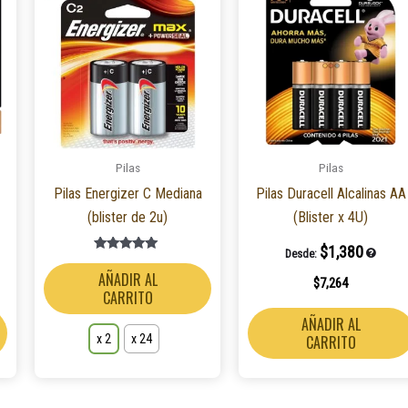
producto
tiene
múltiples
variantes.
Las
opciones
se
Pilas
Pilas
pueden
Pilas Energizer C Mediana
Pilas Duracell Alcalinas AA
elegir
(blister de 2u)
(Blister x 4U)
en
la
$
1,380
Desde:
Valorado en
página
5.00
AÑADIR AL
$
7,264
de 5
de
CARRITO
producto
AÑADIR AL
x 2
x 24
CARRITO