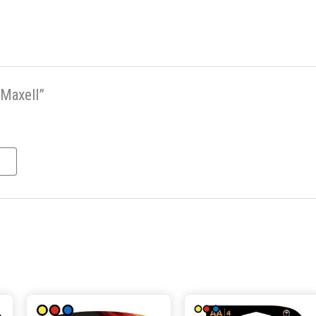
 Maxell”
Este