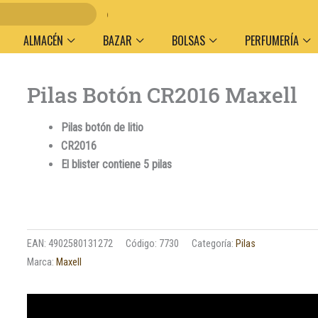
En
ALMACÉN
BAZAR
BOLSAS
PERFUMERÍA
Pilas Botón CR2016 Maxell
Pilas botón de litio
CR2016
El blister contiene 5 pilas
EAN:
4902580131272
Código:
7730
Categoría:
Pilas
Marca:
Maxell