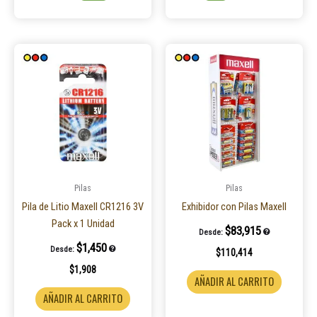
Pilas
Pilas
Pila de Litio Maxell CR1216 3V
Exhibidor con Pilas Maxell
Pack x 1 Unidad
$
83,915
Desde:
$
1,450
Desde:
$
110,414
$
1,908
AÑADIR AL CARRITO
AÑADIR AL CARRITO