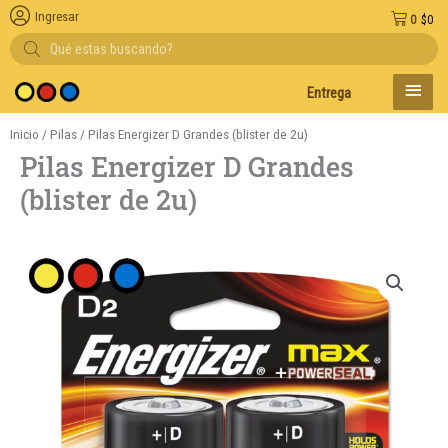
Ingresar
0
$
0
Búsqueda
de
productos
MENÚ
Entregas en el día en AMBA
PRINC
Inicio
/
Pilas
/ Pilas Energizer D Grandes (blister de 2u)
Pilas Energizer D Grandes
(blister de 2u)