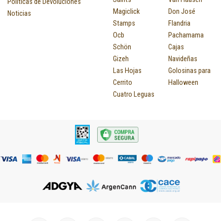
Políticas de Devoluciones
Magiclick
Don José
Noticias
Stamps
Flandria
Ocb
Pachamama
Schön
Cajas
Gizeh
Navideñas
Las Hojas
Golosinas para
Cerrito
Halloween
Cuatro Leguas