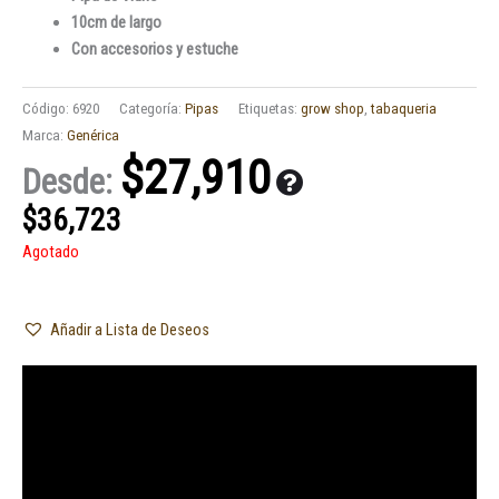
10cm de largo
Con accesorios y estuche
Código:
6920
Categoría:
Pipas
Etiquetas:
grow shop
,
tabaqueria
Marca:
Genérica
$
27,910
Desde:
$
36,723
Agotado
Añadir a Lista de Deseos