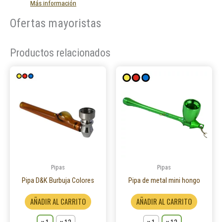
Más información
Ofertas mayoristas
Productos relacionados
Este
Este
producto
product
tiene
tiene
múltiples
múltiple
variantes.
variantes
Las
Las
opciones
opcione
se
se
pueden
pueden
Pipas
Pipas
elegir
elegir
Pipa D&K Burbuja Colores
Pipa de metal mini hongo
en
en
AÑADIR AL CARRITO
AÑADIR AL CARRITO
la
la
página
página