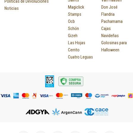
Políticas de Devoluciones
Magiclick
Don José
Noticias
Stamps
Flandria
Ocb
Pachamama
Schön
Cajas
Gizeh
Navideñas
Las Hojas
Golosinas para
Cerrito
Halloween
Cuatro Leguas