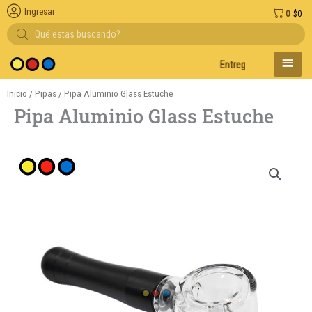
Ingresar
0
$
0
Búsqueda
de
productos
MENÚ
Entregas en el día en AMB
PRINC
Inicio
/
Pipas
/ Pipa Aluminio Glass Estuche
Pipa Aluminio Glass Estuche