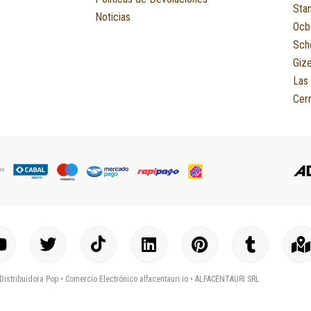
Sta
Noticias
Ocb
Sch
Giz
Las
Cerr
Y
T
I
L
P
T
o
w
c
i
i
u
a
u
i
o
n
n
m
p
Distribuidora Pop •
Comercio Electrónico alfacentauri.io
• ALFACENTAURI SRL
t
t
n
k
t
b
-
u
t
-
e
e
l