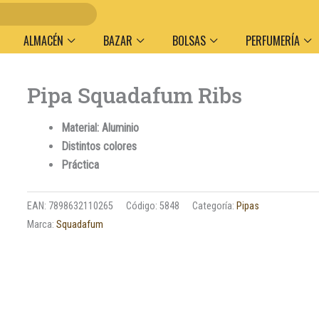
Entre
ALMACÉN
BAZAR
BOLSAS
PERFUMERÍA
Pipa Squadafum Ribs
Material: Aluminio
Distintos colores
Práctica
EAN:
7898632110265
Código:
5848
Categoría:
Pipas
Marca:
Squadafum