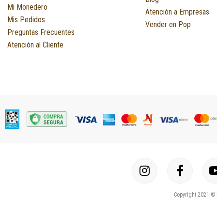
Mi Monedero
Atención a Empresas
Mis Pedidos
Vender en Pop
Preguntas Frecuentes
Atención al Cliente
I
F
n
a
s
c
Copyright 2021 © 
t
e
a
b