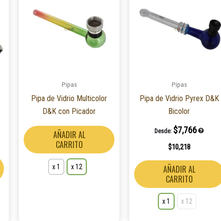
tiene
múltiples
variantes.
Las
opciones
se
Pipas
Pipas
pueden
Pipa de Vidrio Multicolor
Pipa de Vidrio Pyrex D&K
elegir
D&K con Picador
Bicolor
en
la
$
7,766
Desde:
AÑADIR AL
página
CARRITO
$
10,218
de
producto
x 1
x 12
AÑADIR AL
CARRITO
x 1
x 12