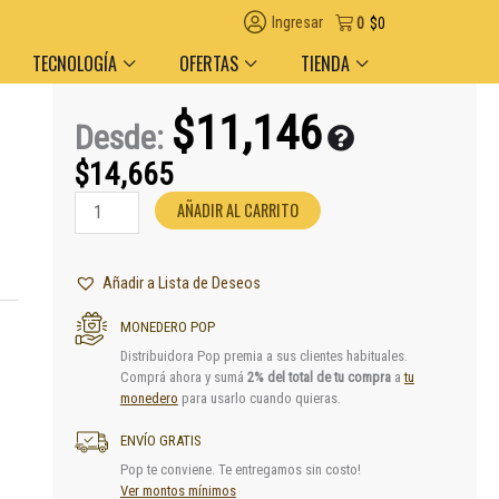
gas en el día en AMBA
Descuento por volumen y medio de pago
Ingresar
0
$
0
TECNOLOGÍA
OFERTAS
TIENDA
$
11,146
Desde:
$
14,665
Pipa
AÑADIR AL CARRITO
Squadafum
Ribs
cantidad
Añadir a Lista de Deseos
MONEDERO POP
Distribuidora Pop premia a sus clientes habituales.
Comprá ahora y sumá
2% del total de tu compra
a
tu
monedero
para usarlo cuando quieras.
ENVÍO GRATIS
Pop te conviene. Te entregamos sin costo!
Ver montos mínimos