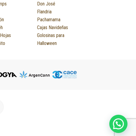
mps
Don José
Flandria
ön
Pachamama
eh
Cajas Navideñas
 Hojas
Golosinas para
ito
Halloween
M
m