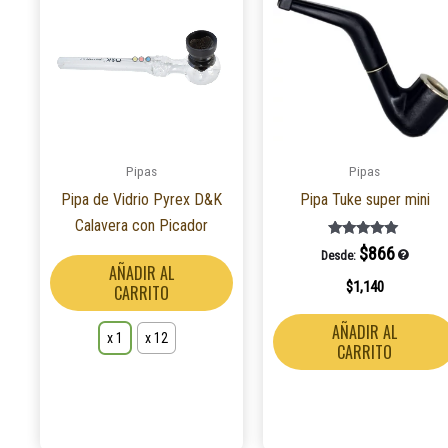
tiene
múltiples
variantes.
Las
opciones
se
Pipas
Pipas
pueden
Pipa de Vidrio Pyrex D&K
Pipa Tuke super mini
elegir
Calavera con Picador
en
Valorado en
$
866
la
Desde:
5.00
AÑADIR AL
de 5
página
$
1,140
CARRITO
de
AÑADIR AL
producto
x 1
x 12
CARRITO