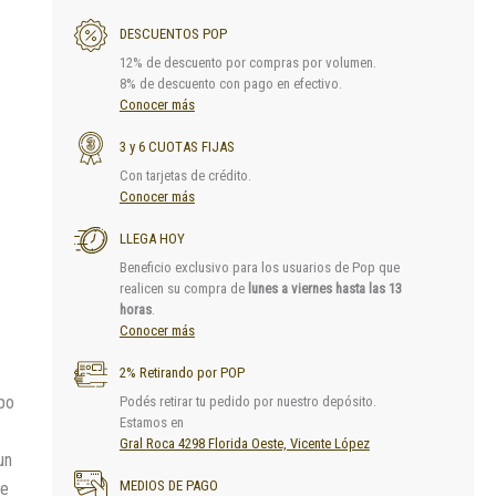
DESCUENTOS POP
12% de descuento por compras por volumen.
8% de descuento con pago en efectivo.
Conocer más
3 y 6 CUOTAS FIJAS
Con tarjetas de crédito.
Conocer más
LLEGA HOY
Beneficio exclusivo para los usuarios de Pop que
realicen su compra de
lunes a viernes hasta las 13
horas
.
Conocer más
2% Retirando por POP
ipo
Podés retirar tu pedido por nuestro depósito.
Estamos en
Gral Roca 4298 Florida Oeste, Vicente López
un
MEDIOS DE PAGO
de