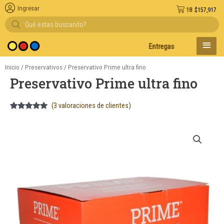
Ingresar
18
$
157,917
Búsqueda
de
productos
MENÚ
Entregas en el día en AMBA
PRINC
Inicio
/
Preservativos
/ Preservativo Prime ultra fino
Preservativo Prime ultra fino
(
3
valoraciones de clientes)
Valorado
3
5.00
sobre
5 basado
en
puntuaciones
de clientes