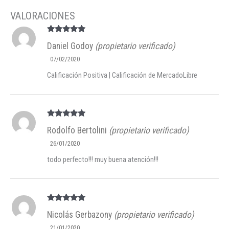
Valorado en
Daniel Godoy
(propietario verificado)
5
de 5
07/02/2020
Calificación Positiva | Calificación de MercadoLibre
Valorado en
Rodolfo Bertolini
(propietario verificado)
5
de 5
26/01/2020
todo perfecto!!! muy buena atención!!!
Valorado en
Nicolás Gerbazony
(propietario verificado)
5
de 5
21/01/2020