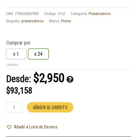
EAN:
7790206007509
Código:
2122
Categoría:
Preservativos
Etiqueta:
preservativos
Marca:
Prime
Preservativo
Comprar por
Prime
ultra
x 1
x 24
fino
LIMPIAR
cantidad
$
2,950
Desde:
$
93,158
AÑADIR AL CARRITO
Añadir a Lista de Deseos