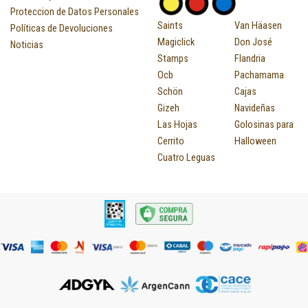
Proteccion de Datos Personales
Saints
Van Häasen
Políticas de Devoluciones
Magiclick
Don José
Noticias
Stamps
Flandria
Ocb
Pachamama
Schön
Cajas
Gizeh
Navideñas
Las Hojas
Golosinas para
Cerrito
Halloween
Cuatro Leguas