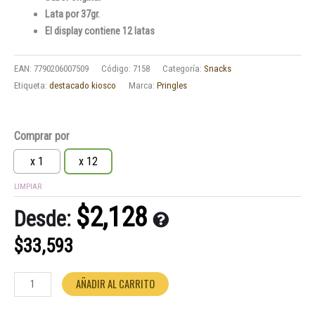
Lata por 37gr.
El display contiene 12 latas
EAN:
7790206007509
Código:
7158
Categoría:
Snacks
Etiqueta:
destacado kiosco
Marca:
Pringles
Pringles
Comprar por
Original
37gr.
x 1
x 12
cantidad
LIMPIAR
$
2,128
Desde:
$
33,593
AÑADIR AL CARRITO