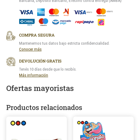
Bancaria, Depósito Bancario, Efectivo contra entrega (AMBA)
COMPRA SEGURA
Mantenemos tus datos bajo estricta confidencialidad.
Conocer más
DEVOLUCIÓN GRATIS
Tenés 10 días desde que lo recibís.
Más información
Ofertas mayoristas
Productos relacionados
Este
Este
producto
product
tiene
tiene