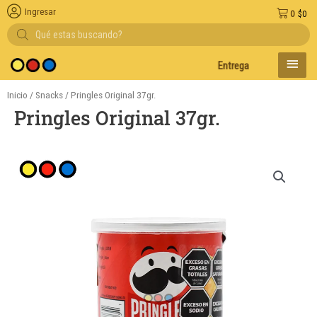
Ingresar
0
$
0
Búsqueda
de
productos
MENÚ
Entregas en el día en AMBA
PRINC
Inicio
/
Snacks
/ Pringles Original 37gr.
Pringles Original 37gr.