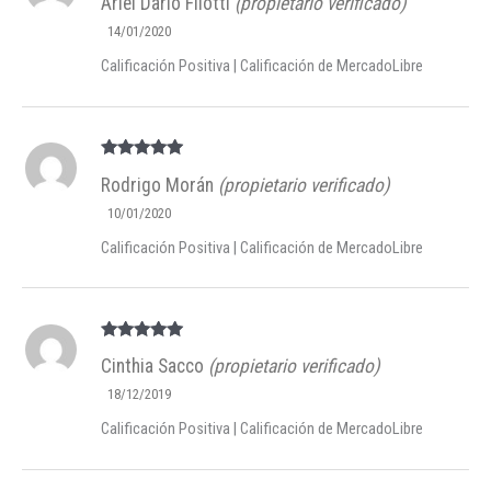
Ariel Darío Filotti
(propietario verificado)
5
de 5
14/01/2020
Calificación Positiva | Calificación de MercadoLibre
Valorado en
Rodrigo Morán
(propietario verificado)
5
de 5
10/01/2020
Calificación Positiva | Calificación de MercadoLibre
Valorado en
Cinthia Sacco
(propietario verificado)
5
de 5
18/12/2019
Calificación Positiva | Calificación de MercadoLibre