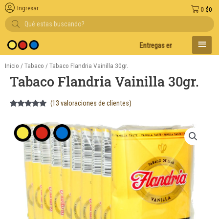
Ingresar
0
$
0
Búsqueda
de
productos
MENÚ
Entregas en el día en AMBA
PRINC
Inicio
/
Tabaco
/ Tabaco Flandria Vainilla 30gr.
Tabaco Flandria Vainilla 30gr.
(
13
valoraciones de clientes)
Valorado
13
5.00
sobre
5 basado
en
puntuaciones
de clientes