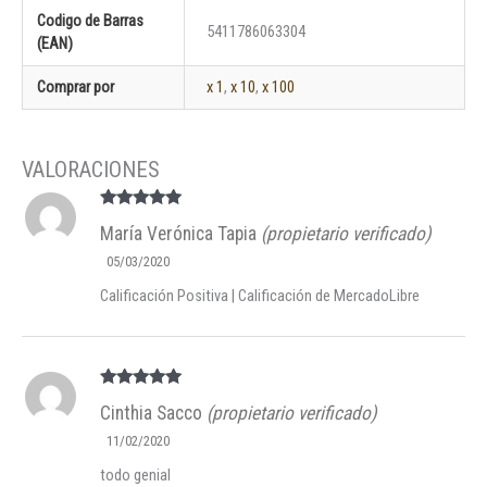
Codigo de Barras
5411786063304
(EAN)
Comprar por
x 1
,
x 10
,
x 100
Valorado en
María Verónica Tapia
(propietario verificado)
5
de 5
05/03/2020
Calificación Positiva | Calificación de MercadoLibre
Valorado en
Cinthia Sacco
(propietario verificado)
5
de 5
11/02/2020
todo genial