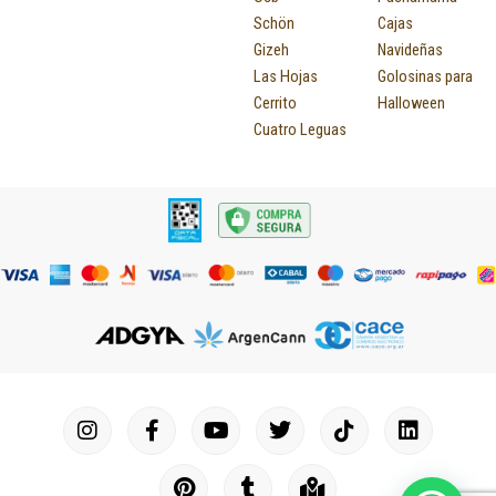
Schön
Cajas
Gizeh
Navideñas
Las Hojas
Golosinas para
Cerrito
Halloween
Cuatro Leguas
I
F
P
Y
T
T
M
I
L
n
a
i
o
u
w
a
c
i
s
c
n
u
m
i
p
o
n
t
e
t
t
b
t
-
n
k