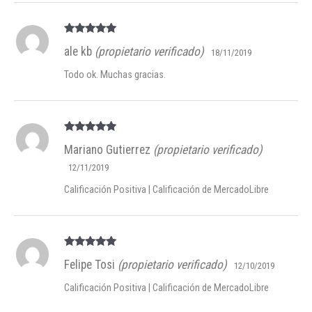
Valorado en
ale kb
(propietario verificado)
5
de 5
18/11/2019
Todo ok. Muchas gracias.
Valorado en
Mariano Gutierrez
(propietario verificado)
5
de 5
12/11/2019
Calificación Positiva | Calificación de MercadoLibre
Valorado en
Felipe Tosi
(propietario verificado)
5
de 5
12/10/2019
Calificación Positiva | Calificación de MercadoLibre