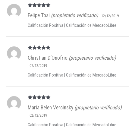
Valorado en
Felipe Tosi
(propietario verificado)
5
de 5
12/12/2019
Calificación Positiva | Calificación de MercadoLibre
Valorado en
Christian D’Onofrio
(propietario verificado)
5
de 5
07/12/2019
Calificación Positiva | Calificación de MercadoLibre
Valorado en
Maria Belen Vercinsky
(propietario verificado)
5
de 5
02/12/2019
Calificación Positiva | Calificación de MercadoLibre