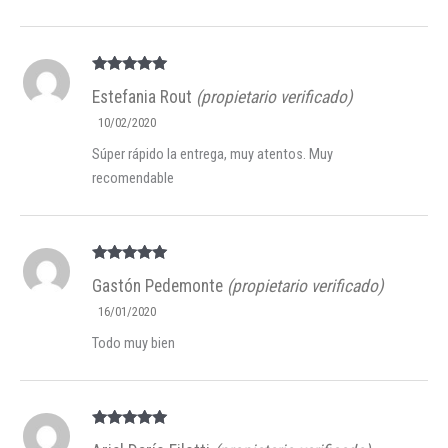
Valorado en
Estefania Rout
(propietario verificado)
5
de 5
10/02/2020
Súper rápido la entrega, muy atentos. Muy
recomendable
Valorado en
Gastón Pedemonte
(propietario verificado)
5
de 5
16/01/2020
Todo muy bien
Valorado en