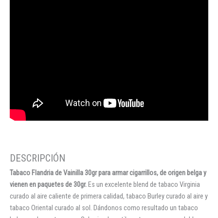
Tabaco Flandria de Vainilla 30gr para armar cigarrillos, de origen belga y
vienen en paquetes de 30gr.
Es un excelente blend de tabaco Virginia
curado al aire caliente de primera calidad, tabaco Burley curado al aire y
tabaco Oriental curado al sol. Dándonos como resultado un tabaco