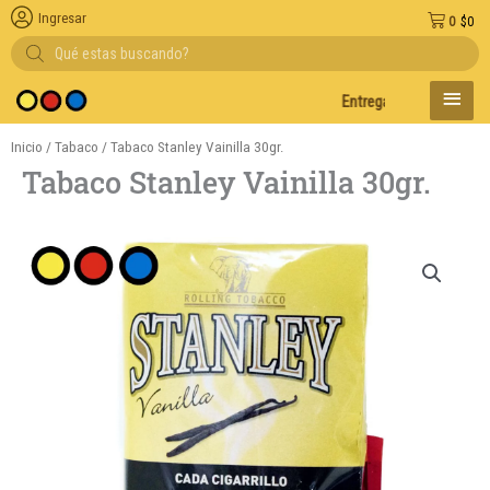
Ingresar
0
$
0
Búsqueda
de
productos
MENÚ
Entregas en el día en AMBA
PRINC
Inicio
/
Tabaco
/ Tabaco Stanley Vainilla 30gr.
Tabaco Stanley Vainilla 30gr.