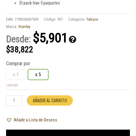
El pack trae 5 paquetes
EAN:
7790206007509
Código:
937
Categoría:
Tabaco
Marca:
Stanley
$
5,901
Desde:
$
38,822
Tabaco
Comprar por
Stanley
Vainilla
x 1
x 5
30gr.
LIMPIAR
cantidad
AÑADIR AL CARRITO
Añadir a Lista de Deseos