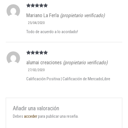
Valorado en
Mariano La Ferla
(propietario verificado)
5
de 5
25/04/2020
Todo de acuerdo a lo acordado!
Valorado en
alumai creaciones
(propietario verificado)
5
de 5
27/02/2020
Calificación Positiva | Calificación de MercadoLibre
Añadir una valoración
Debes
acceder
para publicar una reseña.