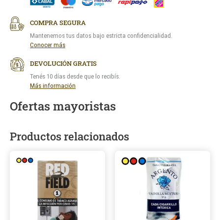
COMPRA SEGURA
Mantenemos tus datos bajo estricta confidencialidad.
Conocer más
DEVOLUCIÓN GRATIS
Tenés 10 días desde que lo recibís.
Más información
Ofertas mayoristas
Productos relacionados
Este
Este
producto
product
tiene
tiene
múltiples
múltiple
variantes.
variantes
Las
Las