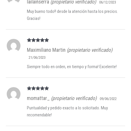
lailainserra
(propietario verificado)
5
de 5
06/12/2023
Muy bueno todo!! desde la atención hasta los precios.
Gracias!
Valorado en
Maximiliano Martin
(propietario verificado)
5
de 5
21/06/2023
Siempre todo en orden, en tiempo y forma! Excelente!
Valorado en
momattar_
(propietario verificado)
5
de 5
09/06/2022
Puntualidad y pedido exacto a lo solicitado. Muy
recomendable!