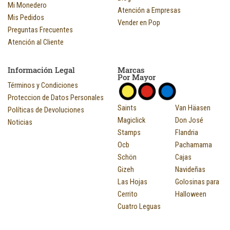
Mi Monedero
Atención a Empresas
Mis Pedidos
Vender en Pop
Preguntas Frecuentes
Atención al Cliente
Información Legal
Marcas
Por Mayor
Términos y Condiciones
Proteccion de Datos Personales
Saints
Van Häasen
Políticas de Devoluciones
Magiclick
Don José
Noticias
Stamps
Flandria
Ocb
Pachamama
Schön
Cajas
Gizeh
Navideñas
Las Hojas
Golosinas para
Cerrito
Halloween
Cuatro Leguas