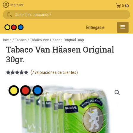
Ingresar
0
$
0
Búsqueda
de
productos
MENÚ
Entregas en el día en AMBA
PRINC
Inicio
/
Tabaco
/ Tabaco Van Häasen Original 30gr.
Tabaco Van Häasen Original
30gr.
(
7
valoraciones de clientes)
Valorado
7
5.00
sobre
5 basado
en
puntuaciones
de clientes