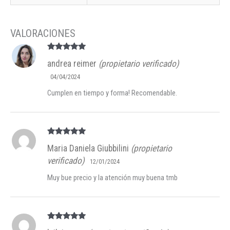
Valorado en
andrea reimer
(propietario verificado)
5
de 5
04/04/2024
Cumplen en tiempo y forma! Recomendable.
Valorado en
Maria Daniela Giubbilini
(propietario
5
de 5
verificado)
12/01/2024
Muy bue precio y la atención muy buena tmb
Valorado en