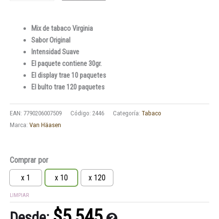
Mix de tabaco Virginia
Sabor Original
Intensidad Suave
El paquete contiene 30gr.
El display trae 10 paquetes
El bulto trae 120 paquetes
EAN:
7790206007509
Código:
2446
Categoría:
Tabaco
Marca:
Van Häasen
Tabaco
Comprar por
Van
Häasen
x 1
x 10
x 120
Original
LIMPIAR
30gr.
cantidad
$
5,545
Desde: