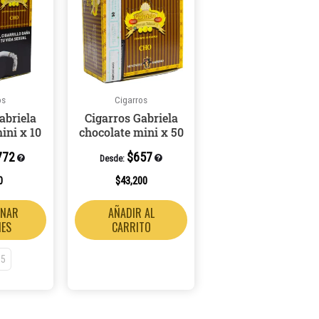
tiene
múltiples
variantes.
Las
opciones
os
Cigarros
se
abriela
Cigarros Gabriela
pueden
ini x 10
chocolate mini x 50
elegir
772
$
657
en
Desde:
la
0
$
43,200
página
ONAR
AÑADIR AL
de
NES
CARRITO
producto
 5