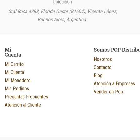
Ubicación
Kit Kat
1
Gral Roca 4298, Florida Oeste (B1604), Vicente López,
Mana
1
Buenos Aires, Argentina.
Misky
1
Nesquik
1
Snacky
1
Mi
Somos POP Distrib
Cuenta
Nosotros
Mi Carrito
Contacto
Mi Cuenta
Blog
Mi Monedero
Atención a Empresas
Mis Pedidos
Vender en Pop
Preguntas Frecuentes
Atención al Cliente