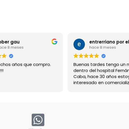
ober gau
ace 8 meses
hace 8 meses
chos años que compro.
Buenas tardes tengo un 
!!
dentro del hospital Ferná
Caba, hace 30 años esto
interesado en comercializ
bebida suerox espero re
gracias