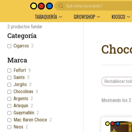
Búsqueda
Entregas en el día en AMBA
Descuento por vol
de
productos
TABAQUERÍA
GROWSHOP
KIOSCO
2
productos fundar
Categoría
Choco
Cigarros
2
Marca
Felfort
9
Saints
5
Restablecer to
Jorgito
3
Chocolinas
4
Argento
2
Mostrando los 2
Arlequin
2
Guaymallén
2
Mac Baren Choice
2
Neos
2