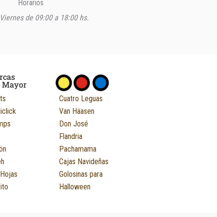
Horarios
Viernes de 09:00 a 18:00 hs.
rcas
r Mayor
ts
Cuatro Leguas
iclick
Van Häasen
mps
Don José
Flandria
ön
Pachamama
eh
Cajas Navideñas
 Hojas
Golosinas para
ito
Halloween