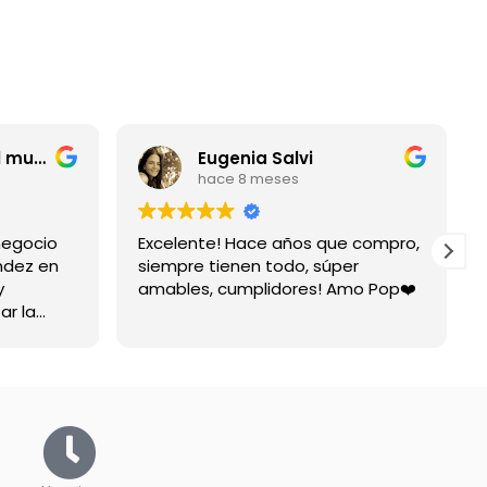
entrerriano por el mundo
Eugenia Salvi
hace 8 meses
negocio
Excelente! Hace años que compro,
ndez en
siempre tienen todo, súper
y
amables, cumplidores! Amo Pop❤️
ar la
spuesta