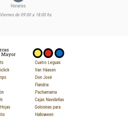
Horarios
Viernes de 09:00 a 18:00 hs.
rcas
r Mayor
ts
Cuatro Leguas
iclick
Van Häasen
mps
Don José
Flandria
ön
Pachamama
eh
Cajas Navideñas
 Hojas
Golosinas para
ito
Halloween