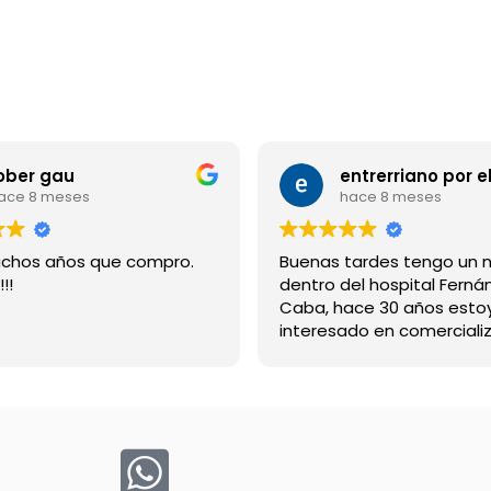
ober gau
ace 8 meses
hace 8 meses
chos años que compro.
Buenas tardes tengo un 
!!
dentro del hospital Ferná
Caba, hace 30 años esto
interesado en comercializ
bebida suerox espero re
gracias