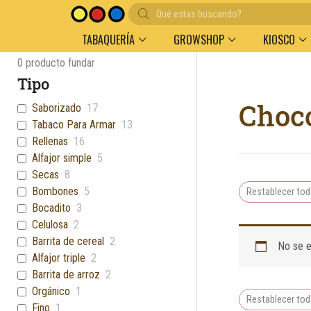
Búsqueda
Entregas en el día en AMBA
Descuento por vo
de
productos
TABAQUERÍA
GROWSHOP
KIOSCO
0
producto fundar
Tipo
Choco
Saborizado
17
Tabaco Para Armar
13
Rellenas
16
Alfajor simple
5
Secas
8
Bombones
5
Restablecer to
Bocadito
3
Celulosa
2
Barrita de cereal
2
No se e
Alfajor triple
2
Barrita de arroz
2
Orgánico
1
Restablecer to
Fino
1