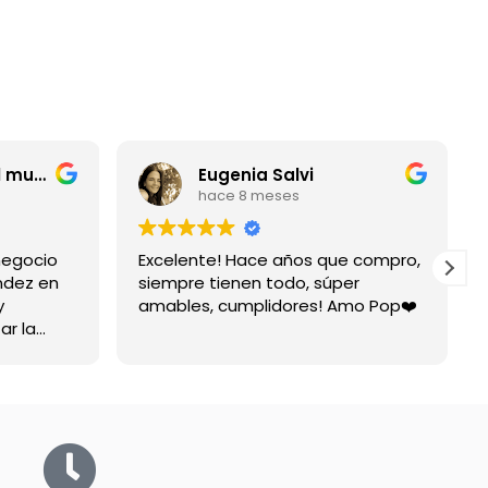
entrerriano por el mundo
Eugenia Salvi
hace 8 meses
negocio
Excelente! Hace años que compro,
ndez en
siempre tienen todo, súper
y
amables, cumplidores! Amo Pop❤️
ar la
spuesta