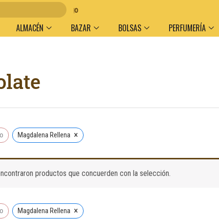
lumen y medio de pago
ALMACÉN
BAZAR
BOLSAS
PERFUMERÍA
late
×
do
Magdalena Rellena
ncontraron productos que concuerden con la selección.
×
do
Magdalena Rellena