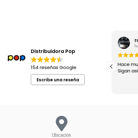
leila madia
r
hace 8 meses
h
Distribuidora Pop
Excelente siempre !
Hace mu
154 reseñas Google
Sigan asi!
Escribe una reseña
Ubicación