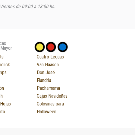
Viernes de 09:00 a 18:00 hs.
cas
 Mayor
ts
Cuatro Leguas
iclick
Van Häasen
mps
Don José
Flandria
ön
Pachamama
eh
Cajas Navideñas
 Hojas
Golosinas para
ito
Halloween