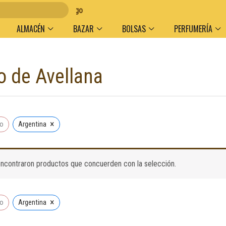
olumen y medio de pago
ALMACÉN
BAZAR
BOLSAS
PERFUMERÍA
o de Avellana
×
do
Argentina
ncontraron productos que concuerden con la selección.
×
do
Argentina