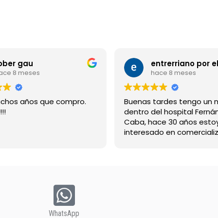
ober gau
ace 8 meses
hace 8 meses
chos años que compro.
Buenas tardes tengo un 
!!
dentro del hospital Ferná
Caba, hace 30 años esto
interesado en comercializ
bebida suerox espero re
gracias
WhatsApp