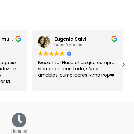
entrerriano por el mundo
Eugenia Salvi
hace 8 meses
negocio
Excelente! Hace años que compro,
ndez en
siempre tienen todo, súper
y
amables, cumplidores! Amo Pop❤️
ar la
spuesta
Horarios