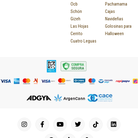
Ocb
Pachamama
Schön
Cajas
Gizeh
Navideñas
Las Hojas
Golosinas para
Cerrito
Halloween
Cuatro Leguas
I
F
P
Y
T
T
M
I
L
n
a
i
o
u
w
a
c
i
s
c
n
u
m
i
p
o
n