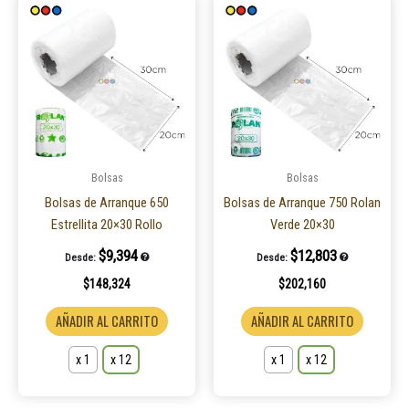
Este
Este
producto
product
tiene
tiene
múltiples
múltiple
variantes.
variantes
Las
Las
opciones
opcione
se
se
pueden
pueden
Bolsas
Bolsas
elegir
elegir
Bolsas de Arranque 650
Bolsas de Arranque 750 Rolan
en
en
Estrellita 20×30 Rollo
Verde 20×30
la
la
$
9,394
$
12,803
Desde:
Desde:
página
página
$
148,324
$
202,160
de
de
producto
product
AÑADIR AL CARRITO
AÑADIR AL CARRITO
x 1
x 12
x 1
x 12