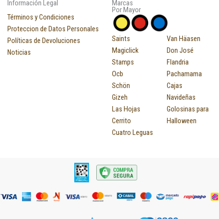
Información Legal
Marcas
Por Mayor
Términos y Condiciones
Proteccion de Datos Personales
Saints
Van Häasen
Políticas de Devoluciones
Magiclick
Don José
Noticias
Stamps
Flandria
Ocb
Pachamama
Schön
Cajas
Gizeh
Navideñas
Las Hojas
Golosinas para
Cerrito
Halloween
Cuatro Leguas