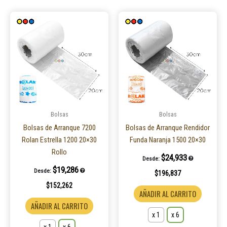
Este
Este
producto
product
tiene
tiene
múltiples
múltiple
variantes.
variantes
Las
Las
opciones
opcione
se
se
pueden
pueden
Bolsas
Bolsas
elegir
elegir
Bolsas de Arranque 7200
Bolsas de Arranque Rendidor
en
en
Rolan Estrella 1200 20×30
Funda Naranja 1500 20×30
la
la
Rollo
$
24,933
Desde:
página
página
$
19,286
Desde:
$
196,837
de
de
$
152,262
producto
product
AÑADIR AL CARRITO
AÑADIR AL CARRITO
x 1
x 6