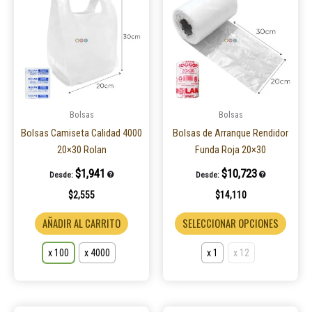
tiene
tiene
múltiples
múltip
variantes.
varian
Las
Las
opciones
opcio
se
se
pueden
puede
Bolsas
Bolsas
elegir
elegir
Bolsas Camiseta Calidad 4000
Bolsas de Arranque Rendidor
en
en
20×30 Rolan
Funda Roja 20×30
la
la
$
1,941
$
10,723
Desde:
Desde:
página
página
$
2,555
$
14,110
de
de
producto
produ
AÑADIR AL CARRITO
SELECCIONAR OPCIONES
x 100
x 4000
x 1
x 12