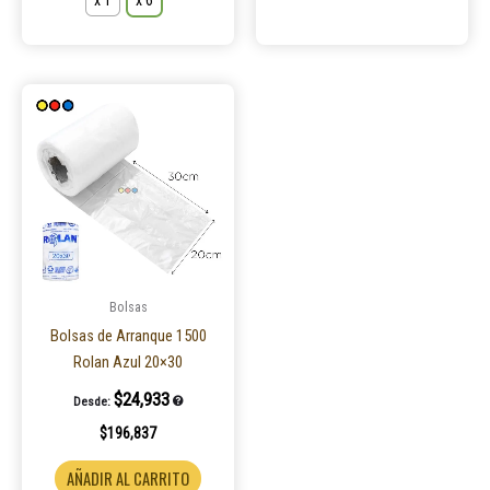
x 1
x 6
Este
producto
tiene
múltiples
variantes.
Las
opciones
se
pueden
Bolsas
elegir
Bolsas de Arranque 1500
en
Rolan Azul 20×30
la
$
24,933
Desde:
página
$
196,837
de
producto
AÑADIR AL CARRITO