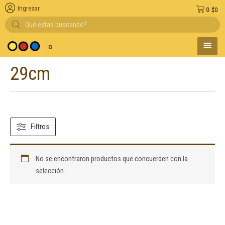
Ingresar
0
$
0
Búsqueda
de
productos
MENÚ
 y medio de pago
PRINC
29cm
Filtros
No se encontraron productos que concuerden con la
selección.