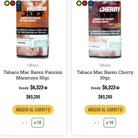
producto
produc
tiene
tiene
múltiples
múltip
variantes.
variant
Las
Las
opciones
opcion
se
se
pueden
puede
Tabaco
Tabaco
elegir
elegir
Tabaco Mac Baren Passion
Tabaco Mac Baren Cherry
en
en
Maracuya 30gr.
30gr.
la
la
$
6,323
$
6,323
página
página
Desde:
Desde:
de
de
$
83,200
$
83,200
producto
produc
AÑADIR AL CARRITO
AÑADIR AL CARRITO
x 1
x 10
x 1
x 10