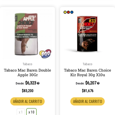
Este
producto
tiene
múltiples
variantes.
Las
opciones
se
pueden
Tabaco
Tabaco
elegir
Tabaco Mac Baren Double
Tabaco Mac Baren Choice
en
Apple 30Gr
Kir Royal 30g X10u
la
$
6,323
$
6,207
página
Desde:
Desde:
de
$
83,200
$
81,676
producto
AÑADIR AL CARRITO
AÑADIR AL CARRITO
x 1
x 10