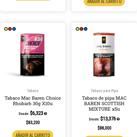
AÑADIR AL CARRITO
Tabaco
Tabaco para Pipa
Tabaco Mac Baren Choice
Tabaco de pipa MAC
Rhubarb 30g X10u
BAREN SCOTTISH
MIXTURE x5u
$
6,323
Desde:
$
13,376
Desde:
$
83,200
$
88,000
AÑADIR AL CARRITO