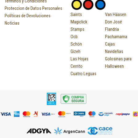
Términos y Condiciones
Proteccion de Datos Personales
Saints
Van Häasen
Políticas de Devoluciones
Magiclick
Don José
Noticias
Stamps
Flandria
Ocb
Pachamama
Schön
Cajas
Gizeh
Navideñas
Las Hojas
Golosinas para
Cerrito
Halloween
Cuatro Leguas