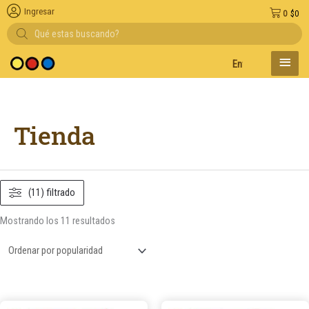
Ingresar
0
$
0
Búsqueda
de
productos
MENÚ
Entregas en el día en
PRINC
Ordenado
por
popularidad
Tienda
(11) filtrado
Mostrando los 11 resultados
Este
Este