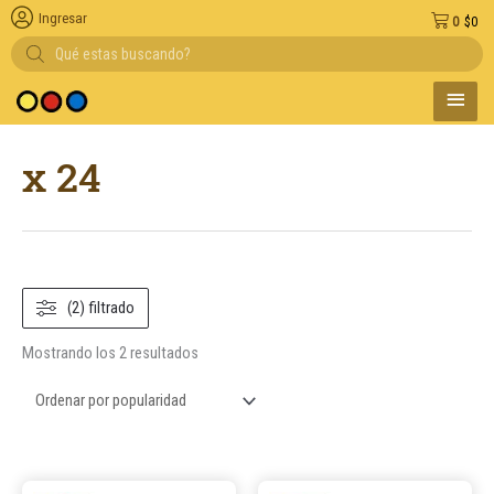
Ingresar
0
$
0
Búsqueda
de
productos
MENÚ
medio de pago
PRINC
Ordenado
x 24
por
popularidad
(2) filtrado
Mostrando los 2 resultados
Este
Este