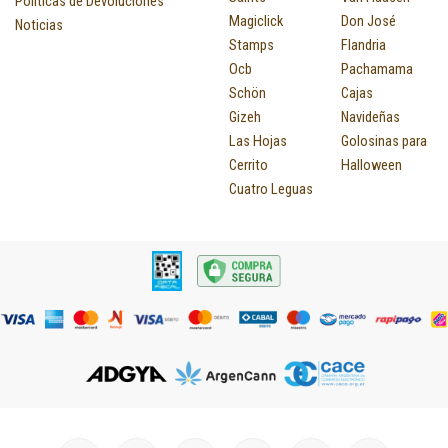
Políticas de Devoluciones
Magiclick
Don José
Noticias
Stamps
Flandria
Ocb
Pachamama
Schön
Cajas
Gizeh
Navideñas
Las Hojas
Golosinas para
Cerrito
Halloween
Cuatro Leguas
I
F
P
Y
T
T
M
I
L