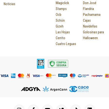
Magiclick
Don José
Noticias
Stamps
Flandria
Ocb
Pachamama
Schön
Cajas
Gizeh
Navideñas
Las Hojas
Golosinas para
Cerrito
Halloween
Cuatro Leguas
I
F
P
Y
T
T
M
I
L