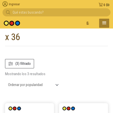
Ingresar
0
$
0
Búsqueda
de
productos
MENÚ
Entregas en el día
PRINC
x 36
Ordenado
por
popularidad
(3) filtrado
Mostrando los 3 resultados
Este
Este
producto
product