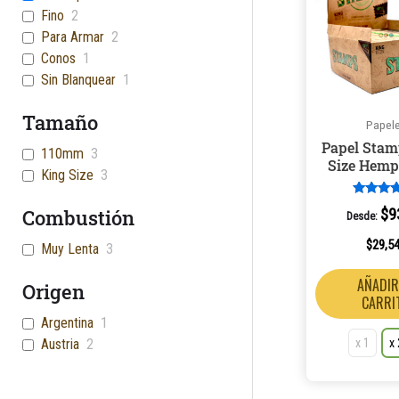
Fino
2
Para Armar
2
Conos
1
Sin Blanquear
1
Tamaño
Papel
Papel Stam
110mm
3
Size Hemp
King Size
3
Valorad
Combustión
$
9
Desde:
en
4.00
de 5
$
29,5
Muy Lenta
3
AÑADIR
Origen
CARRI
Argentina
1
x 1
x
Austria
2