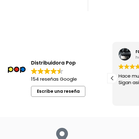
leila madia
r
hace 8 meses
h
Distribuidora Pop
Excelente siempre !
Hace mu
154 reseñas Google
Sigan asi!
Escribe una reseña