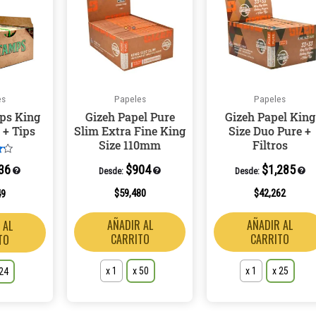
tiene
tiene
múltiples
múltiples
variantes.
variantes.
Las
Las
opciones
opciones
es
Papeles
Papeles
se
se
ps King
Gizeh Papel Pure
Gizeh Papel King
pueden
pueden
 + Tips
Slim Extra Fine King
Size Duo Pure +
elegir
elegir
Size 110mm
Filtros
en
en
o
$
904
$
1,285
36
Desde:
Desde:
la
la
página
página
$
59,480
$
42,262
49
de
de
AÑADIR AL
AÑADIR AL
 AL
producto
producto
CARRITO
CARRITO
TO
x 1
x 50
x 1
x 25
 24