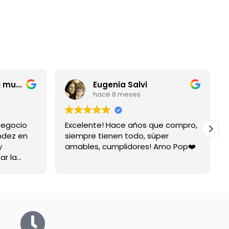
entrerriano por el mundo
Eugenia Salvi
hace 8 meses
negocio
Excelente! Hace años que compro,
ndez en
siempre tienen todo, súper
y
amables, cumplidores! Amo Pop❤️
ar la
spuesta