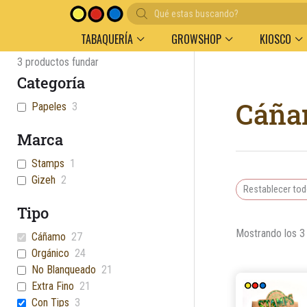
Búsqueda
Entregas en el día en AMBA
Descuento por volu
de
productos
TABAQUERÍA
GROWSHOP
KIOSCO
3
productos fundar
Categoría
Cáña
Papeles
3
Marca
Stamps
1
Gizeh
2
Restablecer to
Tipo
Mostrando los 3
Cáñamo
27
Orgánico
24
No Blanqueado
21
Extra Fino
21
Con Tips
3