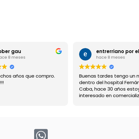
ober gau
ace 8 meses
hace 8 meses
chos años que compro.
Buenas tardes tengo un 
!!
dentro del hospital Ferná
Caba, hace 30 años esto
interesado en comercializ
bebida suerox espero re
gracias