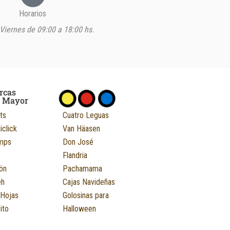
Horarios
Viernes de 09:00 a 18:00 hs.
rcas
r Mayor
ts
Cuatro Leguas
iclick
Van Häasen
mps
Don José
Flandria
ön
Pachamama
eh
Cajas Navideñas
 Hojas
Golosinas para
ito
Halloween