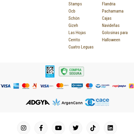
Stamps
Flandria
Ocb
Pachamama
Schön
Cajas
Gizeh
Navideñas
Las Hojas
Golosinas para
Cerrito
Halloween
Cuatro Leguas
I
F
P
Y
T
T
M
I
L
n
a
i
o
u
w
a
c
i