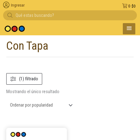
Ingresar
0
$
0
Búsqueda
de
productos
MENÚ
edio de pago
PRINC
Con Tapa
(1) filtrado
Mostrando el único resultado
Este
producto