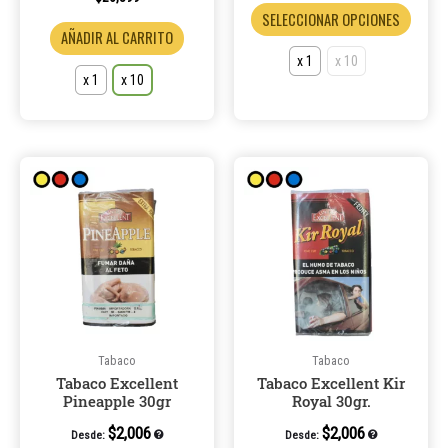
SELECCIONAR OPCIONES
producto
produ
AÑADIR AL CARRITO
x 1
x 10
x 1
x 10
Este
Este
producto
product
tiene
tiene
múltiples
múltiple
variantes.
variantes
Las
Las
opciones
opcione
se
se
pueden
pueden
Tabaco
Tabaco
Tabaco Excellent
Tabaco Excellent Kir
elegir
elegir
Pineapple 30gr
Royal 30gr.
en
en
la
la
$
2,006
$
2,006
Desde:
Desde: