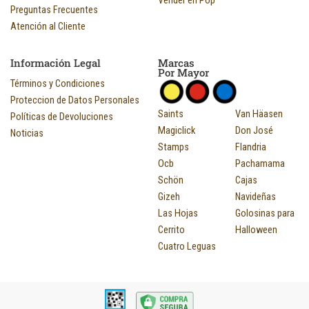
Preguntas Frecuentes
Atención al Cliente
Información Legal
Marcas
Por Mayor
Términos y Condiciones
Proteccion de Datos Personales
Saints
Van Häasen
Políticas de Devoluciones
Magiclick
Don José
Noticias
Stamps
Flandria
Ocb
Pachamama
Schön
Cajas
Gizeh
Navideñas
Las Hojas
Golosinas para
Cerrito
Halloween
Cuatro Leguas