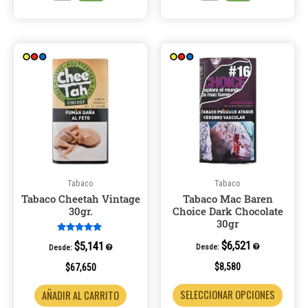
Este
Este
producto
produ
tiene
tiene
múltiples
múltip
variantes.
varian
Las
Las
opciones
opcio
se
se
pueden
puede
Tabaco
Tabaco
Tabaco Cheetah Vintage
Tabaco Mac Baren
elegir
elegir
30gr.
Choice Dark Chocolate
en
en
30gr
la
la
Valorado en
$
6,521
$
5,141
Desde:
Desde:
página
página
5.00
de 5
de
de
$
8,580
$
67,650
producto
produ
SELECCIONAR OPCIONES
AÑADIR AL CARRITO