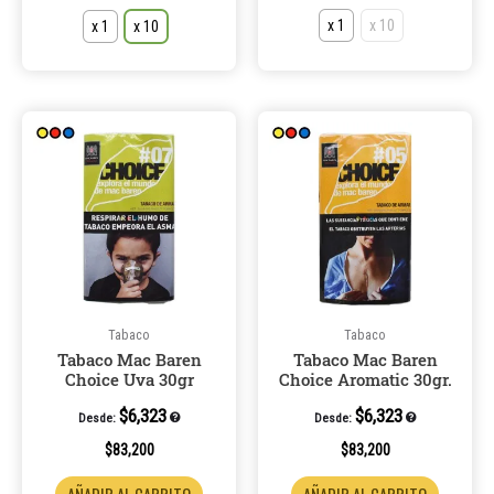
x 1
x 10
x 1
x 10
Este
Este
producto
product
tiene
tiene
múltiples
múltiple
variantes.
variantes
Las
Las
opciones
opcione
se
se
pueden
pueden
Tabaco
Tabaco
Tabaco Mac Baren
Tabaco Mac Baren
elegir
elegir
Choice Uva 30gr
Choice Aromatic 30gr.
en
en
la
la
$
6,323
$
6,323
Desde:
Desde:
página
página
$
83,200
$
83,200
de
de
producto
product