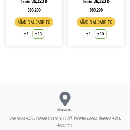
la
la
$
6,323
$
6,323
Desde:
Desde:
página
página
$
83,200
$
83,200
de
de
AÑADIR AL CARRITO
AÑADIR AL CARRITO
producto
product
x 1
x 10
x 1
x 10
Ubicación
Gral Roca 4298, Florida Oeste (B1604), Vicente López, Buenos Aires,
Argentina.